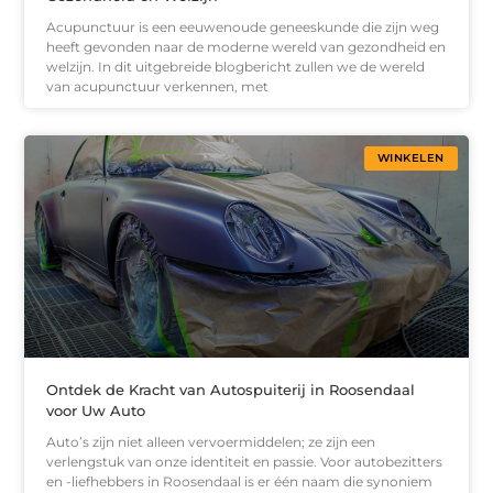
Acupunctuur is een eeuwenoude geneeskunde die zijn weg
heeft gevonden naar de moderne wereld van gezondheid en
welzijn. In dit uitgebreide blogbericht zullen we de wereld
van acupunctuur verkennen, met
WINKELEN
Ontdek de Kracht van Autospuiterij in Roosendaal
voor Uw Auto
Auto’s zijn niet alleen vervoermiddelen; ze zijn een
verlengstuk van onze identiteit en passie. Voor autobezitters
en -liefhebbers in Roosendaal is er één naam die synoniem