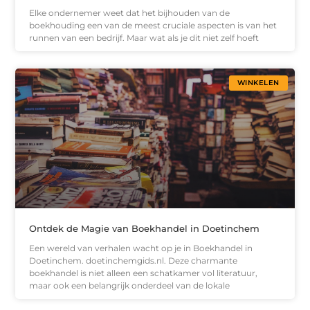
Elke ondernemer weet dat het bijhouden van de
boekhouding een van de meest cruciale aspecten is van het
runnen van een bedrijf. Maar wat als je dit niet zelf hoeft
WINKELEN
Ontdek de Magie van Boekhandel in Doetinchem
Een wereld van verhalen wacht op je in Boekhandel in
Doetinchem. doetinchemgids.nl. Deze charmante
boekhandel is niet alleen een schatkamer vol literatuur,
maar ook een belangrijk onderdeel van de lokale