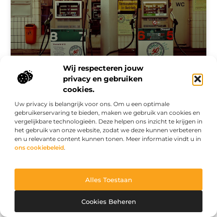
Wij respecteren jouw
privacy en gebruiken
Ontdek Sittard's Benzinestation en Zijn Duurzame
cookies.
Praktijken
Uw privacy is belangrijk voor ons. Om u een optimale
Heb je ooit stilgestaan bij hoe jouw lokale benzinestation
gebruikerservaring te bieden, maken we gebruik van cookies en
een verschil kan maken in zowel jouw dagelijks leven als de
vergelijkbare technologieën. Deze helpen ons inzicht te krijgen in
gemeenschap? Een van de meest prominente locaties is
het gebruik van onze website, zodat we deze kunnen verbeteren
het benzinestation in
en u relevante content kunnen tonen. Meer informatie vindt u in
ons cookiebeleid
.
WINKELEN
Alles Toestaan
Cookies Beheren