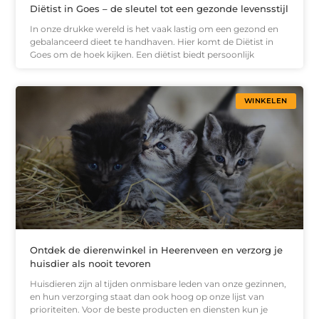
Diëtist in Goes – de sleutel tot een gezonde levensstijl
In onze drukke wereld is het vaak lastig om een gezond en
gebalanceerd dieet te handhaven. Hier komt de Diëtist in
Goes om de hoek kijken. Een diëtist biedt persoonlijk
WINKELEN
Ontdek de dierenwinkel in Heerenveen en verzorg je
huisdier als nooit tevoren
Huisdieren zijn al tijden onmisbare leden van onze gezinnen,
en hun verzorging staat dan ook hoog op onze lijst van
prioriteiten. Voor de beste producten en diensten kun je