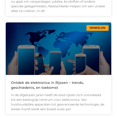
nu gaat om verjaardagen, jubilea, bruiloften of andere
speciale gelegenheden, feestartikelen helpen om een unieke
sfeer te creëren. In dit
WINKELEN
Ontdek de elektronica in Rijssen – trends,
geschiedenis, en toekomst
In de afgelopen jaren heeft de stad rijssen zich ontwikkeld
tot een belangrijk centrum voor elektronica. Van
huishoudelijke apparaten tot geavanceerde technologie, de
lokale markt biedt een breed scala aan