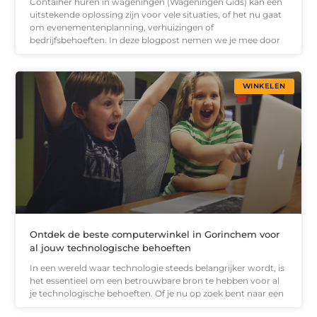
Container huren in wageningen (Wageningen Gids) kan een
uitstekende oplossing zijn voor vele situaties, of het nu gaat
om evenementenplanning, verhuizingen of
bedrijfsbehoeften. In deze blogpost nemen we je mee door
WINKELEN
Ontdek de beste computerwinkel in Gorinchem voor
al jouw technologische behoeften
In een wereld waar technologie steeds belangrijker wordt, is
het essentieel om een betrouwbare bron te hebben voor al
je technologische behoeften. Of je nu op zoek bent naar een