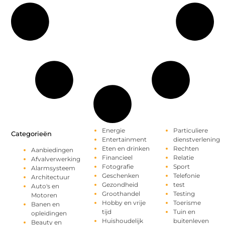
Energie
Particuliere
Categorieën
Entertainment
dienstverlening
Eten en drinken
Rechten
Aanbiedingen
Financieel
Relatie
Afvalverwerking
Fotografie
Sport
Alarmsysteem
Geschenken
Telefonie
Architectuur
Gezondheid
test
Auto's en
Groothandel
Testing
Motoren
Hobby en vrije
Toerisme
Banen en
tijd
Tuin en
opleidingen
Huishoudelijk
buitenleven
Beauty en