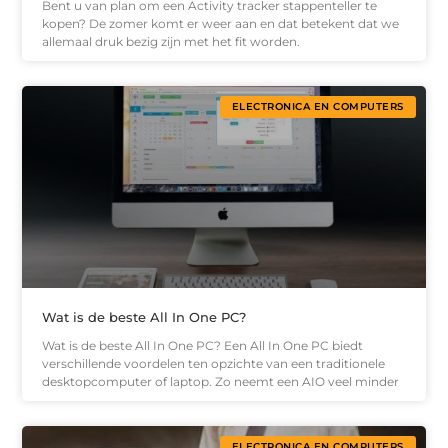
Bent u van plan om een Activity tracker stappenteller te
kopen? De zomer komt er weer aan en dat betekent dat we
allemaal druk bezig zijn met het fit worden.
ELECTRONICA EN COMPUTERS
Wat is de beste All In One PC?
Wat is de beste All In One PC? Een All In One PC biedt
verschillende voordelen ten opzichte van een traditionele
desktopcomputer of laptop. Zo neemt een AIO veel minder
ELECTRONICA EN COMPUTERS