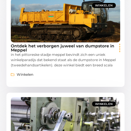
WINKELEN
Ontdek het verborgen juweel van dumpstore in
Meppel
in het pittoreske stadje meppel bevindt zich een uniek
winkelparadijs dat bekend staat als de dumpstore in Meppel
(tweedehandsartikelen). deze winkel biedt een breed scala
Winkelen
WINKELEN