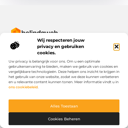
Wij respecteren jouw
Van alledaags tot bijzonder – lees het op BelindaWeb.nl.
privacy en gebruiken
Ontdek inspirerende blogs en artikelen over alles wat het
dagelijks leven te bieden heeft.
cookies.
Uw privacy is belangrijk voor ons. Om u een optimale
Bericht categorie
gebruikerservaring te bieden, maken we gebruik van cookies en
vergelijkbare technologieën. Deze helpen ons inzicht te krijgen in
het gebruik van onze website, zodat we deze kunnen verbeteren
en u relevante content kunnen tonen. Meer informatie vindt u in
Onze informatie
ons cookiebeleid
.
Kwaliteit backlinks kopen: wat je moet weten voordat je investeert
Geld verdienen via het internet: droom of werkbare realiteit?
Alles Toestaan
Cookies Beheren
Website index
Cookiebeleid (EU)