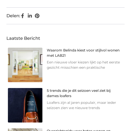
Delen:
Laatste Bericht
Waarom Belinda kiest voor stijlvol wonen
met LAB21
Een nieuwe vloer kiezen lijkt op het eerste
gezicht misschien een praktische
5 trends die je dit seizoen veel ziet bij
dames loafers
Loafers zijn al jaren populair, maar ieder
seizoen zien we nieuwe trends
Overzichtsgids voor beter wonen en