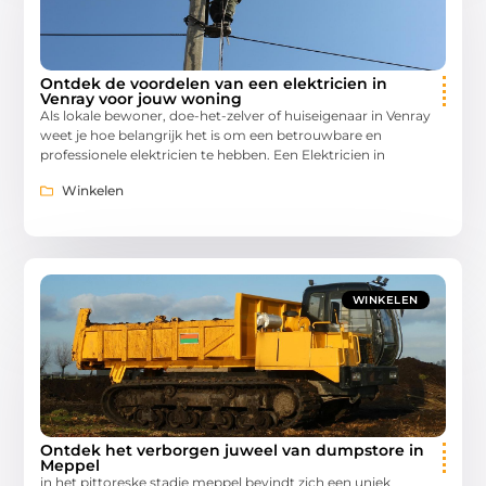
Ontdek de voordelen van een elektricien in
Venray voor jouw woning
Als lokale bewoner, doe-het-zelver of huiseigenaar in Venray
weet je hoe belangrijk het is om een betrouwbare en
professionele elektricien te hebben. Een Elektricien in
Winkelen
WINKELEN
Ontdek het verborgen juweel van dumpstore in
Meppel
in het pittoreske stadje meppel bevindt zich een uniek