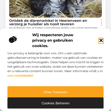
Ontdek de dierenwinkel in Heerenveen en
verzorg je huisdier als nooit tevoren
Huisdieren zijn al tijden onmisbare leden van onze gezinnen,
en hun verzorging staat dan ook hoog op onze lijst van
Wij respecteren jouw
prioriteiten. Voor de beste producten
privacy en gebruiken
Winkelen
cookies.
Uw privacy is belangrijk voor ons. Om u een optimale
gebruikerservaring te bieden, maken we gebruik van cookies en
vergelijkbare technologieën. Deze helpen ons inzicht te krijgen in
het gebruik van onze website, zodat we deze kunnen verbeteren
WINKELEN
en u relevante content kunnen tonen. Meer informatie vindt u in
ons cookiebeleid
.
Alles Toestaan
Cookies Beheren
Ontdek de dierenspeciaalzaak in kampen en
waarom het een bezoek waard is