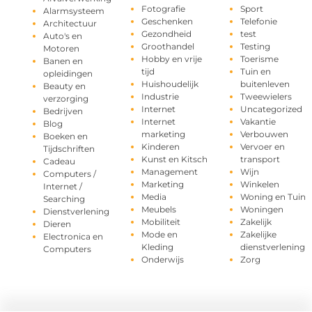
Fotografie
Sport
Alarmsysteem
Geschenken
Telefonie
Architectuur
Gezondheid
test
Auto's en
Groothandel
Testing
Motoren
Hobby en vrije
Toerisme
Banen en
tijd
Tuin en
opleidingen
Huishoudelijk
buitenleven
Beauty en
Industrie
Tweewielers
verzorging
Internet
Uncategorized
Bedrijven
Internet
Vakantie
Blog
marketing
Verbouwen
Boeken en
Kinderen
Vervoer en
Tijdschriften
Kunst en Kitsch
transport
Cadeau
Management
Wijn
Computers /
Marketing
Winkelen
Internet /
Media
Woning en Tuin
Searching
Meubels
Woningen
Dienstverlening
Mobiliteit
Zakelijk
Dieren
Mode en
Zakelijke
Electronica en
Kleding
dienstverlening
Computers
Onderwijs
Zorg