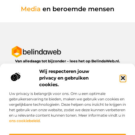
Media
en beroemde mensen
Van alledaags tot bijzonder – lees het op BelindaWeb.nl.
Ontdek inspirerende blogs en artikelen over alles wat het
Wij respecteren jouw
dagelijks leven te bieden heeft.
privacy en gebruiken
Bericht categorie
cookies.
Uw privacy is belangrijk voor ons. Om u een optimale
gebruikerservaring te bieden, maken we gebruik van cookies en
vergelijkbare technologieën. Deze helpen ons inzicht te krijgen in
Onze informatie
het gebruik van onze website, zodat we deze kunnen verbeteren
en u relevante content kunnen tonen. Meer informatie vindt u in
Kwaliteit backlinks kopen: wat je moet weten voordat je investeert
Geld verdienen via het internet: droom of werkbare realiteit?
ons cookiebeleid
.