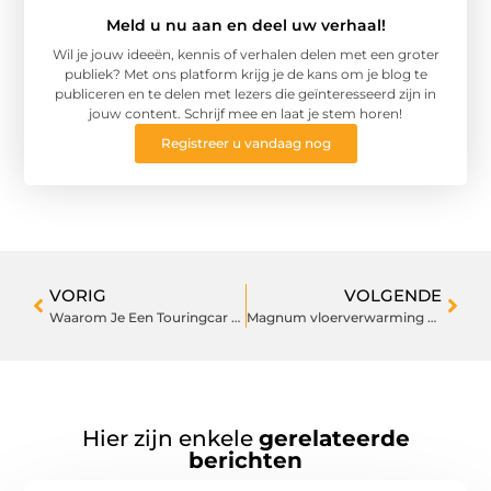
Meld u nu aan en deel uw verhaal!
Wil je jouw ideeën, kennis of verhalen delen met een groter
publiek? Met ons platform krijg je de kans om je blog te
publiceren en te delen met lezers die geïnteresseerd zijn in
jouw content. Schrijf mee en laat je stem horen!
Registreer u vandaag nog
VORIG
VOLGENDE
Waarom Je Een Touringcar Moet Huren in Vlaardingen
Magnum vloerverwarming kopen bij 123installatiematerialen.nl: de beste keuze voor comfort
Hier zijn enkele
gerelateerde
berichten