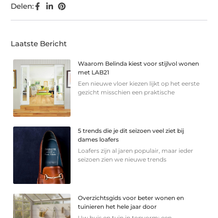
Delen:
Laatste Bericht
Waarom Belinda kiest voor stijlvol wonen
met LAB21
Een nieuwe vloer kiezen lijkt op het eerste
gezicht misschien een praktische
5 trends die je dit seizoen veel ziet bij
dames loafers
Loafers zijn al jaren populair, maar ieder
seizoen zien we nieuwe trends
Overzichtsgids voor beter wonen en
tuinieren het hele jaar door
Uw huis en tuin in topvorm: een