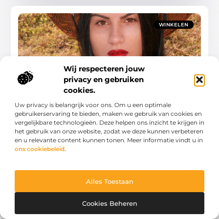
WINKELEN
Wij respecteren jouw
privacy en gebruiken
cookies.
Deurwaarder in Maassluis helpen bedrijven en
burgers
Uw privacy is belangrijk voor ons. Om u een optimale
Als je in Maassluis woont of een bedrijf runt, is de kans groot
gebruikerservaring te bieden, maken we gebruik van cookies en
dat je ooit in aanraking komt met een deurwaarder. Maar wat
vergelijkbare technologieën. Deze helpen ons inzicht te krijgen in
doet
het gebruik van onze website, zodat we deze kunnen verbeteren
en u relevante content kunnen tonen. Meer informatie vindt u in
Winkelen
ons cookiebeleid
.
Alles Toestaan
WINKELEN
Cookies Beheren