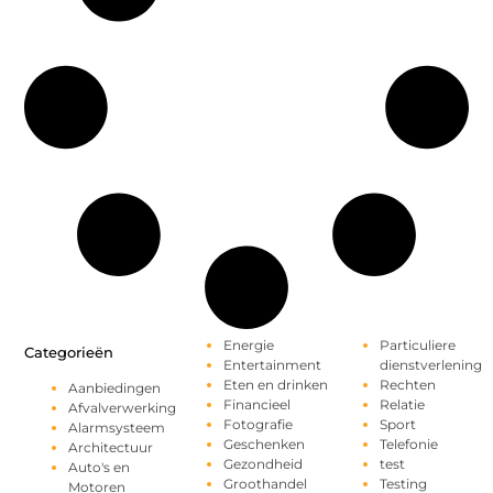
Energie
Particuliere
Categorieën
Entertainment
dienstverlening
Eten en drinken
Rechten
Aanbiedingen
Financieel
Relatie
Afvalverwerking
Fotografie
Sport
Alarmsysteem
Geschenken
Telefonie
Architectuur
Gezondheid
test
Auto's en
Groothandel
Testing
Motoren