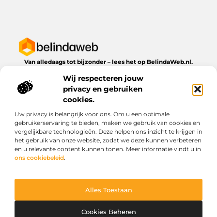
Van alledaags tot bijzonder – lees het op BelindaWeb.nl.
Ontdek inspirerende blogs en artikelen over alles wat het
Wij respecteren jouw
dagelijks leven te bieden heeft.
privacy en gebruiken
Bericht categorie
cookies.
Uw privacy is belangrijk voor ons. Om u een optimale
gebruikerservaring te bieden, maken we gebruik van cookies en
vergelijkbare technologieën. Deze helpen ons inzicht te krijgen in
Onze informatie
het gebruik van onze website, zodat we deze kunnen verbeteren
en u relevante content kunnen tonen. Meer informatie vindt u in
Kwaliteit backlinks kopen: wat je moet weten voordat je investeert
Geld verdienen via het internet: droom of werkbare realiteit?
ons cookiebeleid
.
Alles Toestaan
Website index
Cookiebeleid (EU)
@2025 www.belindaweb.nl. All Right Reserved.
Cookies Beheren