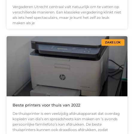
Vergaderen Utrecht centraal valt natuurlijk om te vatten op
verschillende manieren. Een klassieke vergadering klinkt niet
als iets heel spectaculairs, maar je kunt het zelf zo leuk
maken als je
ZAKELIJK
Beste printers voor thuis van 2022
De thuisprinter is een veelzijdig afdrukapparaat dat overdag
kopieën van dia’s en spreadsheets kan maken en ’s avonds
persoonlijke familiefoto’s kan afdrukken. De beste
thuisprinters kunnen ook draadloos afdrukken, zodat