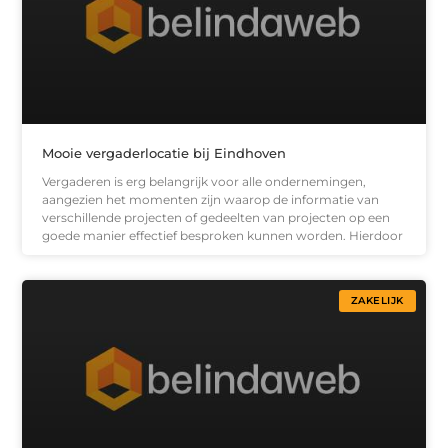
Mooie vergaderlocatie bij Eindhoven
Vergaderen is erg belangrijk voor alle ondernemingen,
aangezien het momenten zijn waarop de informatie van
verschillende projecten of gedeelten van projecten op een
goede manier effectief besproken kunnen worden. Hierdoor
ZAKELIJK