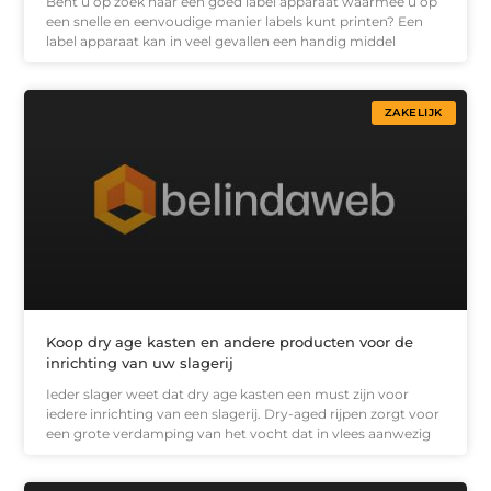
Bent u op zoek naar een goed label apparaat waarmee u op
een snelle en eenvoudige manier labels kunt printen? Een
label apparaat kan in veel gevallen een handig middel
ZAKELIJK
Koop dry age kasten en andere producten voor de
inrichting van uw slagerij
Ieder slager weet dat dry age kasten een must zijn voor
iedere inrichting van een slagerij. Dry-aged rijpen zorgt voor
een grote verdamping van het vocht dat in vlees aanwezig