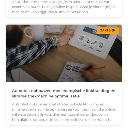
Als ondernemer kom je dagelijks in aanraking met tal van
experts en bureaus die je willen helpen. Waar je niet dagelijks
mee te maken krijgt, zijn fusies en het kopen
ZAKELIJK
Autoriteit opbouwen met strategische linkbuilding en
slimme zoekmachine optimalisatie
Autoriteit opbouwen met strategische linkbuilding en
slimme zoekmachine optimalisatie Voor bedrijven die online
willen groeien is linkbuilding een essentieel onderdeel van
hun digitale strategie. In een competitieve online markt is