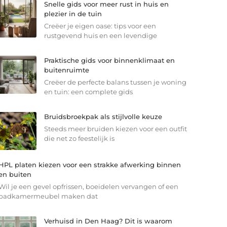
Snelle gids voor meer rust in huis en
plezier in de tuin
Creëer je eigen oase: tips voor een
rustgevend huis en een levendige
Praktische gids voor binnenklimaat en
buitenruimte
Creëer de perfecte balans tussen je woning
en tuin: een complete gids
Bruidsbroekpak als stijlvolle keuze
Steeds meer bruiden kiezen voor een outfit
die net zo feestelijk is
HPL platen kiezen voor een strakke afwerking binnen
en buiten
Wil je een gevel opfrissen, boeidelen vervangen of een
badkamermeubel maken dat
Verhuisd in Den Haag? Dit is waarom