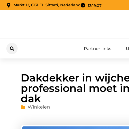
Markt 12, 6131 EL Sittard, Nederland
13:19:08
Partner links
U
Dakdekker in wijch
professional moet i
dak
Winkelen