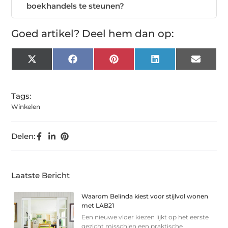
boekhandels te steunen?
Goed artikel? Deel hem dan op:
X
Facebook
Pinterest
LinkedIn
Email
(Twitter)
Tags:
Winkelen
Delen:
Laatste Bericht
Waarom Belinda kiest voor stijlvol wonen
met LAB21
Een nieuwe vloer kiezen lijkt op het eerste
gezicht misschien een praktische