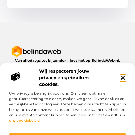
Van alledaags tot bijzonder – lees het op BelindaWeb.nl.
Ontdek inspirerende blogs en artikelen over alles wat het
Wij respecteren jouw
dagelijks leven te bieden heeft.
privacy en gebruiken
Bericht categorie
cookies.
Uw privacy is belangrijk voor ons. Om u een optimale
gebruikerservaring te bieden, maken we gebruik van cookies en
vergelijkbare technologieën. Deze helpen ons inzicht te krijgen in
Onze informatie
het gebruik van onze website, zodat we deze kunnen verbeteren
en u relevante content kunnen tonen. Meer informatie vindt u in
Kwaliteit backlinks kopen: wat je moet weten voordat je investeert
Geld verdienen via het internet: droom of werkbare realiteit?
ons cookiebeleid
.