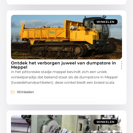
WINKELEN
Ontdek het verborgen juweel van dumpstore in
Meppel
in het pittoreske stadje meppel bevindt zich een uniek
winkelparadijs dat bekend staat als de dumpstore in Meppel
(tweedehandsartikelen). deze winkel biedt een breed scala
Winkelen
WINKELEN