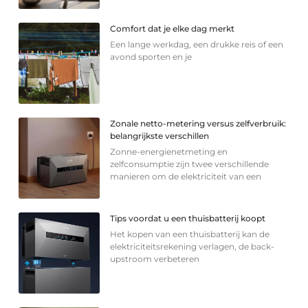
Comfort dat je elke dag merkt
Een lange werkdag, een drukke reis of een
avond sporten en je
Zonale netto-metering versus zelfverbruik:
belangrijkste verschillen
Zonne-energienetmeting en
zelfconsumptie zijn twee verschillende
manieren om de elektriciteit van een
Tips voordat u een thuisbatterij koopt
Het kopen van een thuisbatterij kan de
elektriciteitsrekening verlagen, de back-
upstroom verbeteren