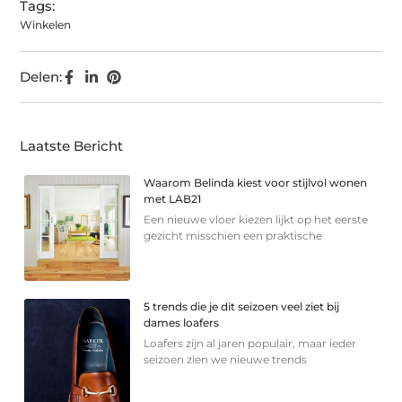
Tags:
Winkelen
Delen:
Laatste Bericht
Waarom Belinda kiest voor stijlvol wonen
met LAB21
Een nieuwe vloer kiezen lijkt op het eerste
gezicht misschien een praktische
5 trends die je dit seizoen veel ziet bij
dames loafers
Loafers zijn al jaren populair, maar ieder
seizoen zien we nieuwe trends