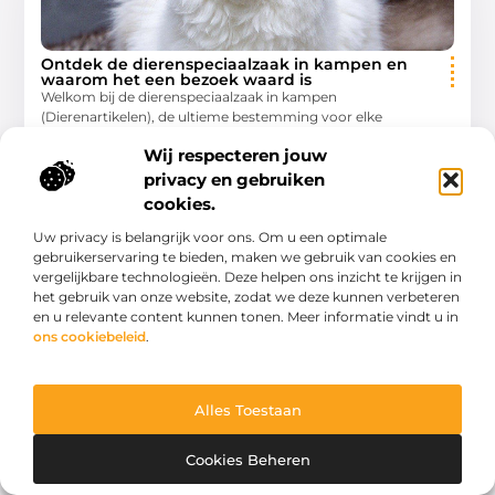
Ontdek de dierenspeciaalzaak in kampen en
waarom het een bezoek waard is
Welkom bij de dierenspeciaalzaak in kampen
(Dierenartikelen), de ultieme bestemming voor elke
dierenvriend. Als je een huisdier hebt of erover nadenkt om er
Wij respecteren jouw
een te nemen,
privacy en gebruiken
Winkelen
cookies.
Uw privacy is belangrijk voor ons. Om u een optimale
gebruikerservaring te bieden, maken we gebruik van cookies en
vergelijkbare technologieën. Deze helpen ons inzicht te krijgen in
WINKELEN
het gebruik van onze website, zodat we deze kunnen verbeteren
en u relevante content kunnen tonen. Meer informatie vindt u in
ons cookiebeleid
.
Alles Toestaan
Jouw gids voor dierenkliniek in oldenzaal
Welkom bij de Dierenkliniek in Oldenzaal (Dierenverzorging),
Cookies Beheren
waar de gezondheid en het welzijn van jouw huisdieren onze
hoogste prioriteit zijn. Deze blogpost zal je kennis laten