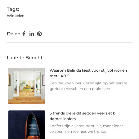
Tags:
Winkelen
Delen:
Laatste Bericht
Waarom Belinda kiest voor stijlvol wonen
met LAB21
Een nieuwe vloer kiezen lijkt op het eerste
gezicht misschien een praktische
5 trends die je dit seizoen veel ziet bij
dames loafers
Loafers zijn al jaren populair, maar ieder
seizoen zien we nieuwe trends