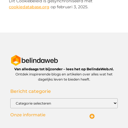
Dit Cookiebeleid is gesynchroniseerd met
cookiedatabase.org
op februari 3, 2025.
Van alledaags tot bijzonder – lees het op BelindaWeb.nl.
Ontdek inspirerende blogs en artikelen over alles wat het
dagelijks leven te bieden heeft.
Bericht categorie
Onze informatie
Kwaliteit backlinks kopen: wat je moet weten voordat je investeert
Geld verdienen via het internet: droom of werkbare realiteit?