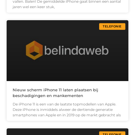
vallen. Balen! De gemiddelde iPhone gaat binnen een aantal
jaren wel een keer stuk,
TELEFONIE
Nieuw scherm iPhone 11 laten plaatsen bij
beschadigingen en mankementen
De iPhone 11 is een van de laatste topmodellen van Apple.
Deze iPhone is inmiddels alweer de dertiende generatie
smartphones van Apple en in 2019 op de markt gebracht als
TELEFONIE