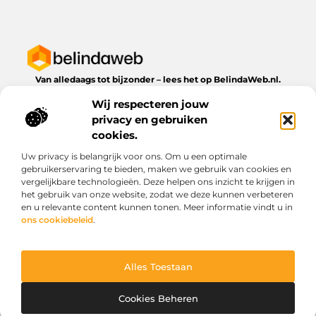
Van alledaags tot bijzonder – lees het op BelindaWeb.nl.
Ontdek inspirerende blogs en artikelen over alles wat het
Wij respecteren jouw
dagelijks leven te bieden heeft.
privacy en gebruiken
Bericht categorie
cookies.
Uw privacy is belangrijk voor ons. Om u een optimale
gebruikerservaring te bieden, maken we gebruik van cookies en
vergelijkbare technologieën. Deze helpen ons inzicht te krijgen in
Onze informatie
het gebruik van onze website, zodat we deze kunnen verbeteren
en u relevante content kunnen tonen. Meer informatie vindt u in
Kwaliteit backlinks kopen: wat je moet weten voordat je investeert
Geld verdienen via het internet: droom of werkbare realiteit?
ons cookiebeleid
.
Alles Toestaan
Website index
Cookiebeleid (EU)
@2025 www.belindaweb.nl. All Right Reserved.
Cookies Beheren