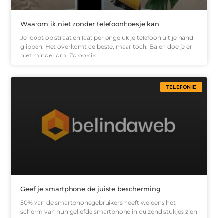
Waarom ik niet zonder telefoonhoesje kan
Je loopt op straat en laat per ongeluk je telefoon uit je hand
glippen. Het overkomt de beste, maar toch. Balen doe je er
niet minder om. Zo ook ik
TELEFONIE
Geef je smartphone de juiste bescherming
50% van de smartphonegebruikers heeft weleens het
scherm van hun geliefde smartphone in duizend stukjes zien