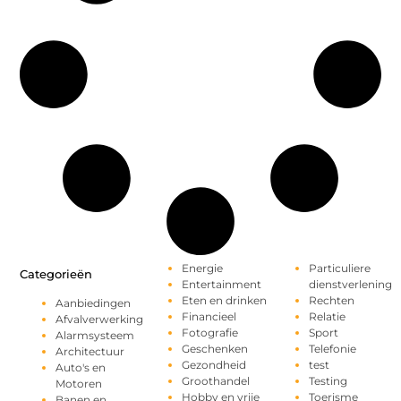
Energie
Particuliere
Categorieën
Entertainment
dienstverlening
Eten en drinken
Rechten
Aanbiedingen
Financieel
Relatie
Afvalverwerking
Fotografie
Sport
Alarmsysteem
Geschenken
Telefonie
Architectuur
Gezondheid
test
Auto's en
Groothandel
Testing
Motoren
Hobby en vrije
Toerisme
Banen en