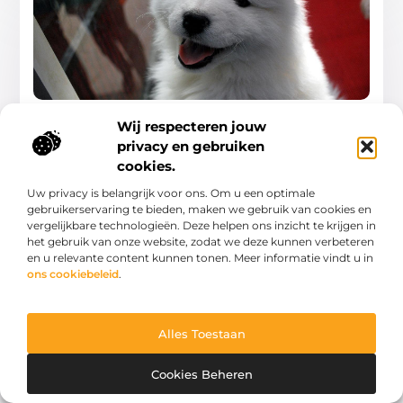
Jouw gids voor dierenkliniek in oldenzaal
Wij respecteren jouw
Welkom bij de Dierenkliniek in Oldenzaal (Dierenverzorging),
waar de gezondheid en het welzijn van jouw huisdieren onze
privacy en gebruiken
hoogste prioriteit zijn. Deze blogpost zal je kennis laten
cookies.
Winkelen
Uw privacy is belangrijk voor ons. Om u een optimale
gebruikerservaring te bieden, maken we gebruik van cookies en
vergelijkbare technologieën. Deze helpen ons inzicht te krijgen in
het gebruik van onze website, zodat we deze kunnen verbeteren
en u relevante content kunnen tonen. Meer informatie vindt u in
ons cookiebeleid
.
WINKELEN
Alles Toestaan
Cookies Beheren