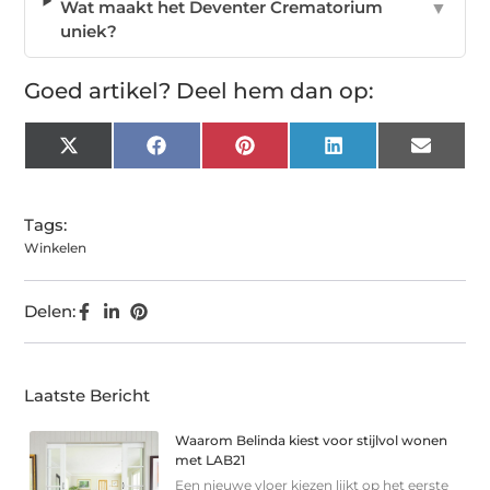
Wat maakt het Deventer Crematorium
▼
uniek?
Goed artikel? Deel hem dan op:
X
Facebook
Pinterest
LinkedIn
Email
(Twitter)
Tags:
Winkelen
Delen:
Laatste Bericht
Waarom Belinda kiest voor stijlvol wonen
met LAB21
Een nieuwe vloer kiezen lijkt op het eerste