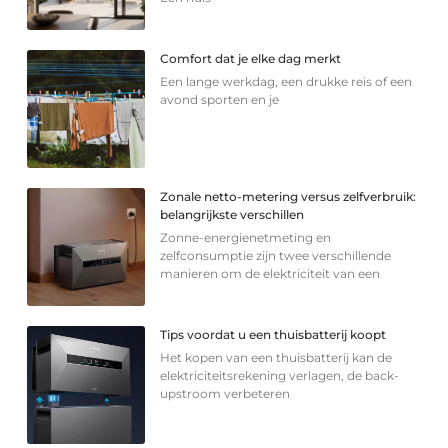
Comfort dat je elke dag merkt
Een lange werkdag, een drukke reis of een
avond sporten en je
Zonale netto-metering versus zelfverbruik:
belangrijkste verschillen
Zonne-energienetmeting en
zelfconsumptie zijn twee verschillende
manieren om de elektriciteit van een
Tips voordat u een thuisbatterij koopt
Het kopen van een thuisbatterij kan de
elektriciteitsrekening verlagen, de back-
upstroom verbeteren