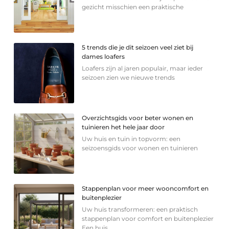
gezicht misschien een praktische
5 trends die je dit seizoen veel ziet bij
dames loafers
Loafers zijn al jaren populair, maar ieder
seizoen zien we nieuwe trends
Overzichtsgids voor beter wonen en
tuinieren het hele jaar door
Uw huis en tuin in topvorm: een
seizoensgids voor wonen en tuinieren
Stappenplan voor meer wooncomfort en
buitenplezier
Uw huis transformeren: een praktisch
stappenplan voor comfort en buitenplezier
Een huis