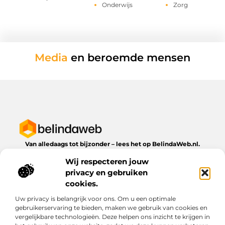
Onderwijs
Zorg
Media
en beroemde mensen
Van alledaags tot bijzonder – lees het op BelindaWeb.nl.
Ontdek inspirerende blogs en artikelen over alles wat het
Wij respecteren jouw
dagelijks leven te bieden heeft.
privacy en gebruiken
Bericht categorie
cookies.
Uw privacy is belangrijk voor ons. Om u een optimale
gebruikerservaring te bieden, maken we gebruik van cookies en
vergelijkbare technologieën. Deze helpen ons inzicht te krijgen in
Onze informatie