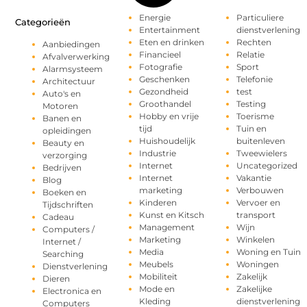
Energie
Particuliere
Categorieën
Entertainment
dienstverlening
Eten en drinken
Rechten
Aanbiedingen
Financieel
Relatie
Afvalverwerking
Fotografie
Sport
Alarmsysteem
Geschenken
Telefonie
Architectuur
Gezondheid
test
Auto's en
Groothandel
Testing
Motoren
Hobby en vrije
Toerisme
Banen en
tijd
Tuin en
opleidingen
Huishoudelijk
buitenleven
Beauty en
Industrie
Tweewielers
verzorging
Internet
Uncategorized
Bedrijven
Internet
Vakantie
Blog
marketing
Verbouwen
Boeken en
Kinderen
Vervoer en
Tijdschriften
Kunst en Kitsch
transport
Cadeau
Management
Wijn
Computers /
Marketing
Winkelen
Internet /
Media
Woning en Tuin
Searching
Meubels
Woningen
Dienstverlening
Mobiliteit
Zakelijk
Dieren
Mode en
Zakelijke
Electronica en
Kleding
dienstverlening
Computers