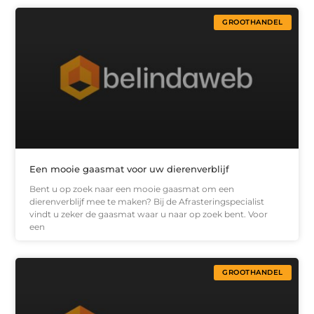
GROOTHANDEL
Een mooie gaasmat voor uw dierenverblijf
Bent u op zoek naar een mooie gaasmat om een
dierenverblijf mee te maken? Bij de Afrasteringspecialist
vindt u zeker de gaasmat waar u naar op zoek bent. Voor
een
GROOTHANDEL