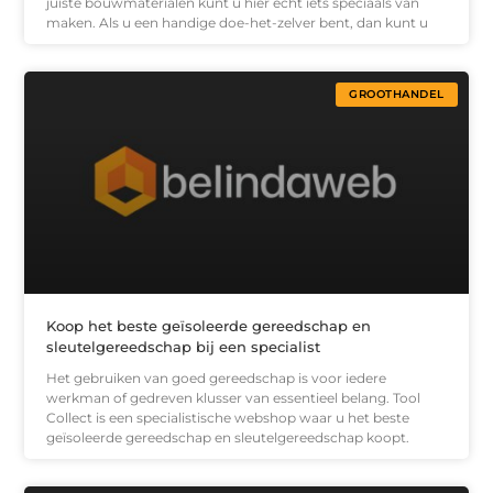
juiste bouwmaterialen kunt u hier echt iets speciaals van
maken. Als u een handige doe-het-zelver bent, dan kunt u
GROOTHANDEL
Koop het beste geïsoleerde gereedschap en
sleutelgereedschap bij een specialist
Het gebruiken van goed gereedschap is voor iedere
werkman of gedreven klusser van essentieel belang. Tool
Collect is een specialistische webshop waar u het beste
geïsoleerde gereedschap en sleutelgereedschap koopt.