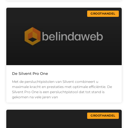
GROOTHANDEL
De Silvent Pro One
Met de persluchtpistolen van Silvent combineert u
maximale kracht en prestaties met optimale efficiëntie. De
Silvent Pro One is een persluchtpistool dat tot stand is
gekomen na vele jaren van
GROOTHANDEL