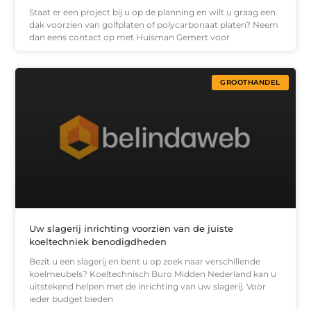
Staat er een project bij u op de planning en wilt u graag een
dak voorzien van golfplaten of polycarbonaat platen? Neem
dan eens contact op met Huisman Gemert voor
GROOTHANDEL
Uw slagerij inrichting voorzien van de juiste
koeltechniek benodigdheden
Bezit u een slagerij en bent u op zoek naar verschillende
koelmeubels? Koeltechnisch Buro Midden Nederland kan u
uitstekend helpen met de inrichting van uw slagerij. Voor
ieder budget bieden