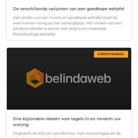
De verschillende varianten van een goedkope eettafel
Het vinden van een mooie en goedkope eettafel staat bij
veel mensen hoog op het verlanglijstje. Het vinden van een
perfecte eettafel is echter niet altijd even makkelijk.
Rechthoekige eettafels
GROOTHANDEL
Drie bijzondere ideeën voor tegels in en rondom uw
woning
Ongeacht de stijl van uw interieur, met mooie tegels en de