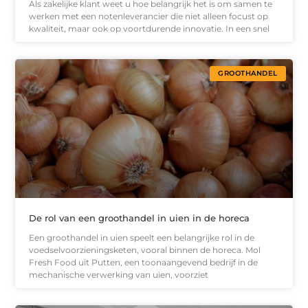
Als zakelijke klant weet u hoe belangrijk het is om samen te
werken met een notenleverancier die niet alleen focust op
kwaliteit, maar ook op voortdurende innovatie. In een snel
GROOTHANDEL
De rol van een groothandel in uien in de horeca
Een groothandel in uien speelt een belangrijke rol in de
voedselvoorzieningsketen, vooral binnen de horeca. Mol
Fresh Food uit Putten, een toonaangevend bedrijf in de
mechanische verwerking van uien, voorziet