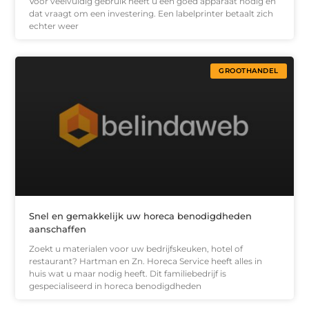
Voor veelvuldig gebruik heeft u een goed apparaat nodig en
dat vraagt om een investering. Een labelprinter betaalt zich
echter weer
GROOTHANDEL
Snel en gemakkelijk uw horeca benodigdheden
aanschaffen
Zoekt u materialen voor uw bedrijfskeuken, hotel of
restaurant? Hartman en Zn. Horeca Service heeft alles in
huis wat u maar nodig heeft. Dit familiebedrijf is
gespecialiseerd in horeca benodigdheden