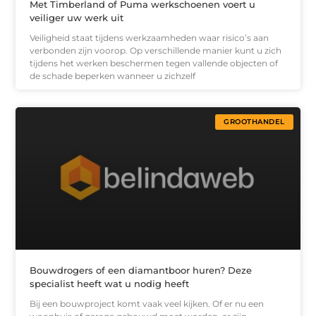
Met Timberland of Puma werkschoenen voert u
veiliger uw werk uit
Veiligheid staat tijdens werkzaamheden waar risico’s aan
verbonden zijn voorop. Op verschillende manier kunt u zich
tijdens het werken beschermen tegen vallende objecten of
de schade beperken wanneer u zichzelf
GROOTHANDEL
Bouwdrogers of een diamantboor huren? Deze
specialist heeft wat u nodig heeft
Bij een bouwproject komt vaak veel kijken. Of er nu een