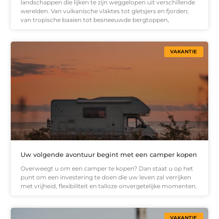
landschappen die lijken te zijn weggelopen uit verschillende
werelden. Van vulkanische vlaktes tot gletsjers en fjorden;
van tropische baaien tot besneeuwde bergtoppen,
VAKANTIE
Uw volgende avontuur begint met een camper kopen
Overweegt u om een camper te kopen? Dan staat u op het
punt om een investering te doen die uw leven zal verrijken
met vrijheid, flexibiliteit en talloze onvergetelijke momenten.
VAKANTIE