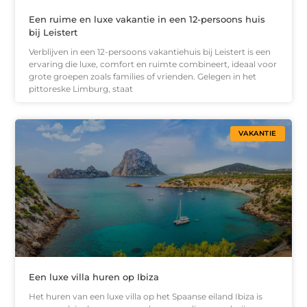
Een ruime en luxe vakantie in een 12-persoons huis
bij Leistert
Verblijven in een 12-persoons vakantiehuis bij Leistert is een
ervaring die luxe, comfort en ruimte combineert, ideaal voor
grote groepen zoals families of vrienden. Gelegen in het
pittoreske Limburg, staat
VAKANTIE
Een luxe villa huren op Ibiza
Het huren van een luxe villa op het Spaanse eiland Ibiza is