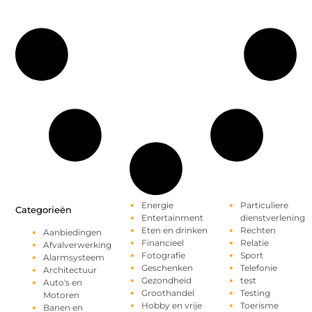
Energie
Particuliere
Categorieën
Entertainment
dienstverlening
Eten en drinken
Rechten
Aanbiedingen
Financieel
Relatie
Afvalverwerking
Fotografie
Sport
Alarmsysteem
Geschenken
Telefonie
Architectuur
Gezondheid
test
Auto's en
Groothandel
Testing
Motoren
Hobby en vrije
Toerisme
Banen en