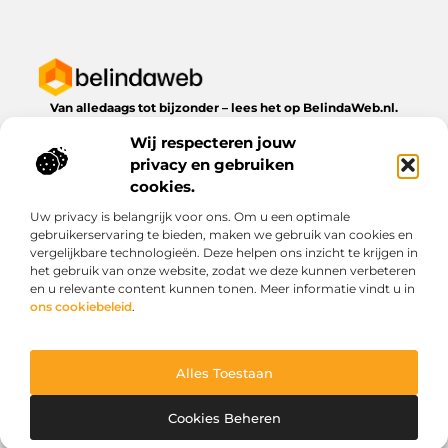
Van alledaags tot bijzonder – lees het op BelindaWeb.nl.
Ontdek inspirerende blogs en artikelen over alles wat het
Wij respecteren jouw
dagelijks leven te bieden heeft.
privacy en gebruiken
Bericht categorie
cookies.
Uw privacy is belangrijk voor ons. Om u een optimale
gebruikerservaring te bieden, maken we gebruik van cookies en
vergelijkbare technologieën. Deze helpen ons inzicht te krijgen in
Onze informatie
het gebruik van onze website, zodat we deze kunnen verbeteren
en u relevante content kunnen tonen. Meer informatie vindt u in
Kwaliteit backlinks kopen: wat je moet weten voordat je investeert
Geld verdienen via het internet: droom of werkbare realiteit?
ons cookiebeleid
.
Alles Toestaan
Website index
Cookiebeleid (EU)
@2025 www.belindaweb.nl. All Right Reserved.
Cookies Beheren