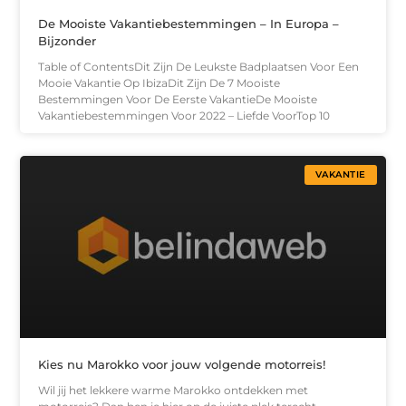
De Mooiste Vakantiebestemmingen – In Europa –
Bijzonder
Table of ContentsDit Zijn De Leukste Badplaatsen Voor Een
Mooie Vakantie Op IbizaDit Zijn De 7 Mooiste
Bestemmingen Voor De Eerste VakantieDe Mooiste
Vakantiebestemmingen Voor 2022 – Liefde VoorTop 10
VAKANTIE
Kies nu Marokko voor jouw volgende motorreis!
Wil jij het lekkere warme Marokko ontdekken met