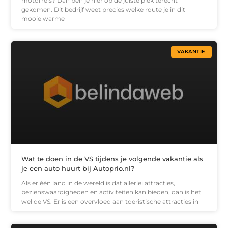
motorreis? Dan ben je hier op de juiste plek terecht
gekomen. Dit bedrijf weet precies welke route je in dit
mooie warme
VAKANTIE
Wat te doen in de VS tijdens je volgende vakantie als
je een auto huurt bij Autoprio.nl?
Als er één land in de wereld is dat allerlei attracties,
bezienswaardigheden en activiteiten kan bieden, dan is het
wel de VS. Er is een overvloed aan toeristische attracties in