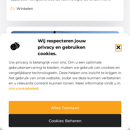
Winkelen
WINKELEN
Wij respecteren jouw
privacy en gebruiken
cookies.
Uw privacy is belangrijk voor ons. Om u een optimale
gebruikerservaring te bieden, maken we gebruik van cookies en
vergelijkbare technologieën. Deze helpen ons inzicht te krijgen in
Ontdek de voordelen van een elektricien in
het gebruik van onze website, zodat we deze kunnen verbeteren
Venray voor jouw woning
en u relevante content kunnen tonen. Meer informatie vindt u in
Als lokale bewoner, doe-het-zelver of huiseigenaar in Venray
ons cookiebeleid
.
weet je hoe belangrijk het is om een betrouwbare en
professionele elektricien te hebben. Een Elektricien in
Winkelen
Alles Toestaan
Cookies Beheren