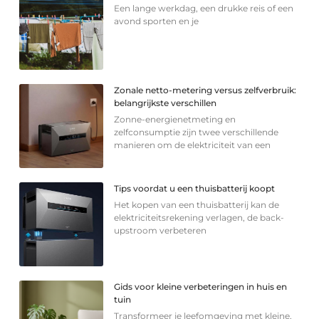
Een lange werkdag, een drukke reis of een
avond sporten en je
Zonale netto-metering versus zelfverbruik:
belangrijkste verschillen
Zonne-energienetmeting en
zelfconsumptie zijn twee verschillende
manieren om de elektriciteit van een
Tips voordat u een thuisbatterij koopt
Het kopen van een thuisbatterij kan de
elektriciteitsrekening verlagen, de back-
upstroom verbeteren
Gids voor kleine verbeteringen in huis en
tuin
Transformeer je leefomgeving met kleine,