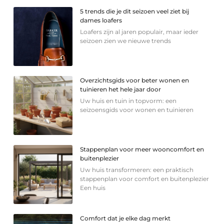
5 trends die je dit seizoen veel ziet bij
dames loafers
Loafers zijn al jaren populair, maar ieder
seizoen zien we nieuwe trends
Overzichtsgids voor beter wonen en
tuinieren het hele jaar door
Uw huis en tuin in topvorm: een
seizoensgids voor wonen en tuinieren
Stappenplan voor meer wooncomfort en
buitenplezier
Uw huis transformeren: een praktisch
stappenplan voor comfort en buitenplezier
Een huis
Comfort dat je elke dag merkt