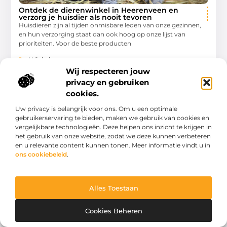
Ontdek de dierenwinkel in Heerenveen en
verzorg je huisdier als nooit tevoren
Huisdieren zijn al tijden onmisbare leden van onze gezinnen,
en hun verzorging staat dan ook hoog op onze lijst van
prioriteiten. Voor de beste producten
Winkelen
Wij respecteren jouw
privacy en gebruiken
cookies.
Uw privacy is belangrijk voor ons. Om u een optimale
WINKELEN
gebruikerservaring te bieden, maken we gebruik van cookies en
vergelijkbare technologieën. Deze helpen ons inzicht te krijgen in
het gebruik van onze website, zodat we deze kunnen verbeteren
en u relevante content kunnen tonen. Meer informatie vindt u in
ons cookiebeleid
.
Ontdek de dierenspeciaalzaak in kampen en
waarom het een bezoek waard is
Alles Toestaan
Welkom bij de dierenspeciaalzaak in kampen
(Dierenartikelen), de ultieme bestemming voor elke
Cookies Beheren
dierenvriend. Als je een huisdier hebt of erover nadenkt om er
een te nemen,