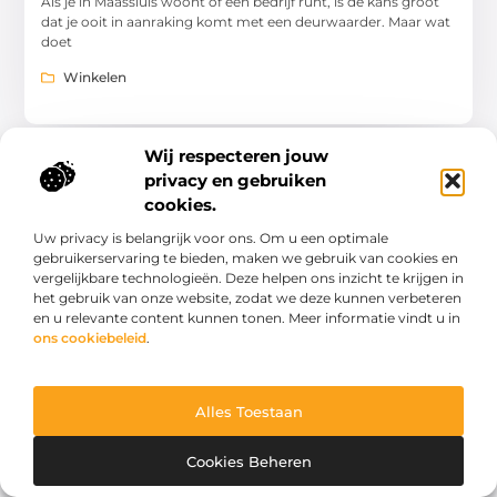
Als je in Maassluis woont of een bedrijf runt, is de kans groot
dat je ooit in aanraking komt met een deurwaarder. Maar wat
doet
Winkelen
Wij respecteren jouw
privacy en gebruiken
WINKELEN
cookies.
Uw privacy is belangrijk voor ons. Om u een optimale
gebruikerservaring te bieden, maken we gebruik van cookies en
vergelijkbare technologieën. Deze helpen ons inzicht te krijgen in
het gebruik van onze website, zodat we deze kunnen verbeteren
en u relevante content kunnen tonen. Meer informatie vindt u in
ons cookiebeleid
.
Ontdek de wereld van damesmode in
Harderwijk
Ben je klaar om je stijl te ontdekken in de modehoofdstad van
de Veluwe? Laat ons je meenemen op een reis door de
Alles Toestaan
bruisende wereld
Winkelen
Cookies Beheren