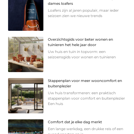
dames loafers
Loafers zijn al jaren populair, maar ieder
seizoen zien we nieuwe trends
Overzichtsgids voor beter wonen en
tuinieren het hele jaar door
Uw huis en tuin in topvorm: een
seizoensgids voor wonen en tuinieren
Stappenplan voor meer wooncomfort en
buitenplezier
Uw huis transformeren: een praktisch
stappenplan voor comfort en buitenplezier
Een huis
Comfort dat je elke dag merkt
Een lange werkdag, een drukke reis of een