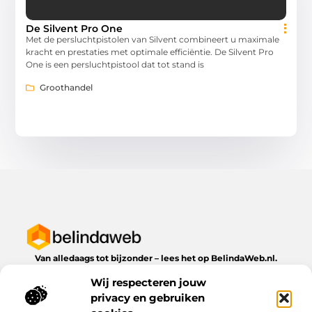
De Silvent Pro One
Met de persluchtpistolen van Silvent combineert u maximale
kracht en prestaties met optimale efficiëntie. De Silvent Pro
One is een persluchtpistool dat tot stand is
Groothandel
Van alledaags tot bijzonder – lees het op BelindaWeb.nl.
Ontdek inspirerende blogs en artikelen over alles wat het
Wij respecteren jouw
dagelijks leven te bieden heeft.
privacy en gebruiken