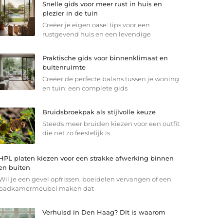
Snelle gids voor meer rust in huis en
plezier in de tuin
Creëer je eigen oase: tips voor een
rustgevend huis en een levendige
Praktische gids voor binnenklimaat en
buitenruimte
Creëer de perfecte balans tussen je woning
en tuin: een complete gids
Bruidsbroekpak als stijlvolle keuze
Steeds meer bruiden kiezen voor een outfit
die net zo feestelijk is
HPL platen kiezen voor een strakke afwerking binnen
en buiten
Wil je een gevel opfrissen, boeidelen vervangen of een
badkamermeubel maken dat
Verhuisd in Den Haag? Dit is waarom