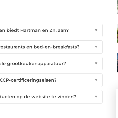
n biedt Hartman en Zn. aan?
▼
restaurants en bed-en-breakfasts?
▼
ele grootkeukenapparatuur?
▼
CP-certificeringseisen?
▼
ducten op de website te vinden?
▼