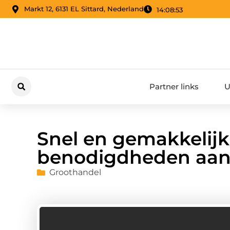
Markt 12, 6131 EL Sittard, Nederland
14:08:54
Partner links
U
Snel en gemakkelij
benodigdheden aan
Groothandel