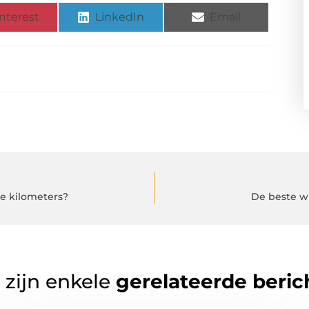
nterest
LinkedIn
Email
e kilometers?
De beste wi
 zijn enkele
gerelateerde beric