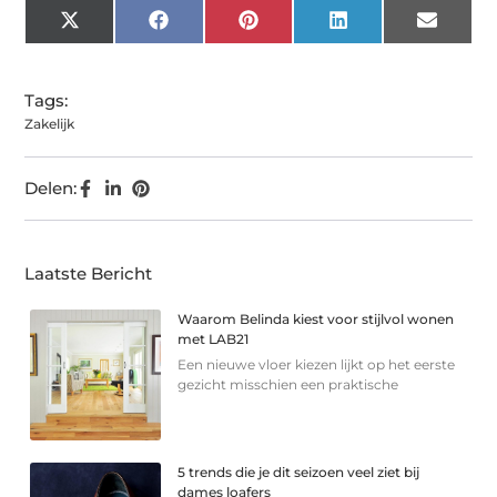
X
Facebook
Pinterest
LinkedIn
Email
(Twitter)
Tags:
Zakelijk
Delen:
Laatste Bericht
Waarom Belinda kiest voor stijlvol wonen
met LAB21
Een nieuwe vloer kiezen lijkt op het eerste
gezicht misschien een praktische
5 trends die je dit seizoen veel ziet bij
dames loafers