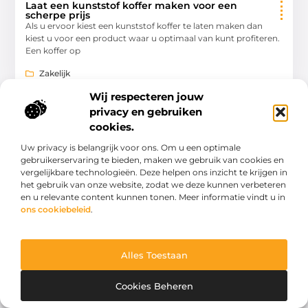
Laat een kunststof koffer maken voor een
scherpe prijs
Als u ervoor kiest een kunststof koffer te laten maken dan
kiest u voor een product waar u optimaal van kunt profiteren.
Een koffer op
Zakelijk
Wij respecteren jouw
privacy en gebruiken
cookies.
ZAKELIJK
Uw privacy is belangrijk voor ons. Om u een optimale
gebruikerservaring te bieden, maken we gebruik van cookies en
vergelijkbare technologieën. Deze helpen ons inzicht te krijgen in
het gebruik van onze website, zodat we deze kunnen verbeteren
en u relevante content kunnen tonen. Meer informatie vindt u in
ons cookiebeleid
.
Kies voor een label apparaat van kwaliteit
Bent u op zoek naar een goed label apparaat waarmee u op
Alles Toestaan
een snelle en eenvoudige manier labels kunt printen? Een
label apparaat kan in
Cookies Beheren
Zakelijk