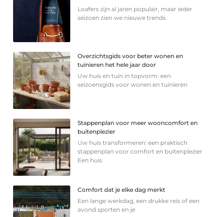
Loafers zijn al jaren populair, maar ieder
seizoen zien we nieuwe trends
Overzichtsgids voor beter wonen en
tuinieren het hele jaar door
Uw huis en tuin in topvorm: een
seizoensgids voor wonen en tuinieren
Stappenplan voor meer wooncomfort en
buitenplezier
Uw huis transformeren: een praktisch
stappenplan voor comfort en buitenplezier
Een huis
Comfort dat je elke dag merkt
Een lange werkdag, een drukke reis of een
avond sporten en je