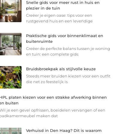
Snelle gids voor meer rust in huis en
plezier in de tuin
Creëer je eigen oase: tips voor een
rustgevend huis en een levendige
Praktische gids voor binnenklimaat en
buitenruimte
Creëer de perfecte balans tussen je woning
en tuin: een complete gids
Bruidsbroekpak als stijlvolle keuze
Steeds meer bruiden kiezen voor een outfit
die net zo feestelijk is
HPL platen kiezen voor een strakke afwerking binnen
en buiten
Wil je een gevel opfrissen, boeidelen vervangen of een
badkamermeubel maken dat
Verhuisd in Den Haag? Dit is waarom