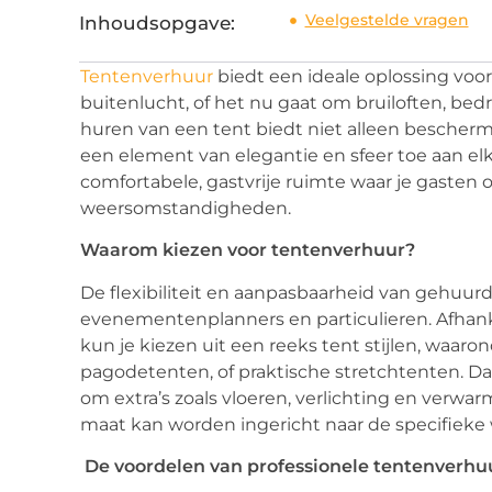
Veelgestelde vragen
Inhoudsopgave:
Tentenverhuur
biedt een ideale oplossing voo
buitenlucht, of het nu gaat om bruiloften, bedri
huren van een tent biedt niet alleen bescher
een element van elegantie en sfeer toe aan elk
comfortabele, gastvrije ruimte waar je gaste
weersomstandigheden.
Waarom kiezen voor tentenverhuur?
De flexibiliteit en aanpasbaarheid van gehuu
evenementenplanners en particulieren. Afhank
kun je kiezen uit een reeks tent stijlen, waaro
pagodetenten, of praktische stretchtenten. D
om extra’s zoals vloeren, verlichting en verwa
maat kan worden ingericht naar de specifiek
De voordelen van professionele tentenverhu