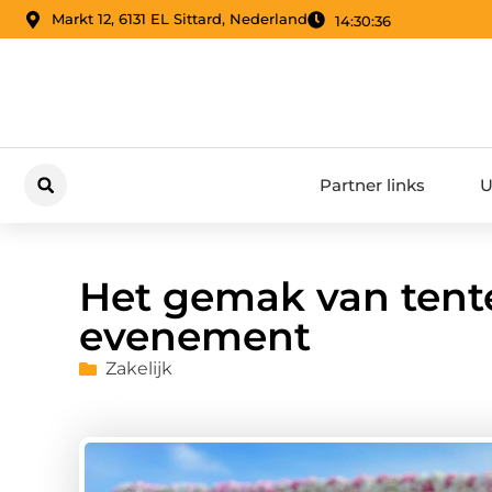
Markt 12, 6131 EL Sittard, Nederland
14:30:37
Partner links
U
Het gemak van tent
evenement
Zakelijk