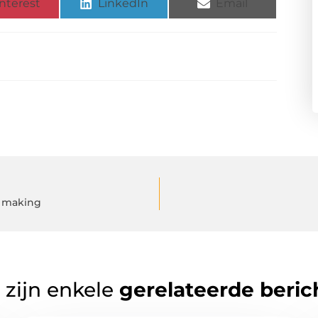
nterest
LinkedIn
Email
l making
 zijn enkele
gerelateerde beric