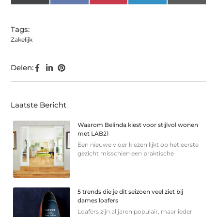
(Twitter)
Tags:
Zakelijk
Delen:
Laatste Bericht
Waarom Belinda kiest voor stijlvol wonen
met LAB21
Een nieuwe vloer kiezen lijkt op het eerste
gezicht misschien een praktische
5 trends die je dit seizoen veel ziet bij
dames loafers
Loafers zijn al jaren populair, maar ieder