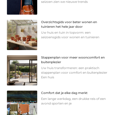
seizoen zien we nieuwe trends
Overzichtsgids voor beter wonen en
tuinieren het hele jaar door
Uw huis en tuin in topvorm: een
seizoensgids voor wonen en tuinieren
Stappenplan voor meer wooncomfort en
buitenplezier
Uw huis transformeren: een praktisch
stappenplan voor comfort en buitenplezier
Een huis
Comfort dat je elke dag merkt
Een lange werkdag, een drukke reis of een
avond sporten en je