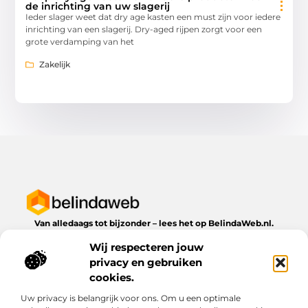
de inrichting van uw slagerij
Ieder slager weet dat dry age kasten een must zijn voor iedere
inrichting van een slagerij. Dry-aged rijpen zorgt voor een
grote verdamping van het
Zakelijk
Van alledaags tot bijzonder – lees het op BelindaWeb.nl.
Ontdek inspirerende blogs en artikelen over alles wat het
Wij respecteren jouw
dagelijks leven te bieden heeft.
privacy en gebruiken
Bericht categorie
cookies.
Uw privacy is belangrijk voor ons. Om u een optimale