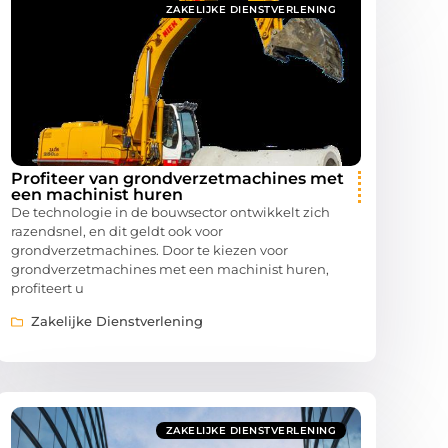
ZAKELIJKE DIENSTVERLENING
Profiteer van grondverzetmachines met
een machinist huren
De technologie in de bouwsector ontwikkelt zich
razendsnel, en dit geldt ook voor
grondverzetmachines. Door te kiezen voor
grondverzetmachines met een machinist huren,
profiteert u
Zakelijke Dienstverlening
ZAKELIJKE DIENSTVERLENING