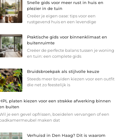
Snelle gids voor meer rust in huis en
plezier in de tuin
Creëer je eigen oase: tips voor een
rustgevend huis en een levendige
Praktische gids voor binnenklimaat en
buitenruimte
Creëer de perfecte balans tussen je woning
en tuin: een complete gids
Bruidsbroekpak als stijlvolle keuze
Steeds meer bruiden kiezen voor een outfit
die net zo feestelijk is
HPL platen kiezen voor een strakke afwerking binnen
en buiten
Wil je een gevel opfrissen, boeidelen vervangen of een
badkamermeubel maken dat
Verhuisd in Den Haag? Dit is waarom