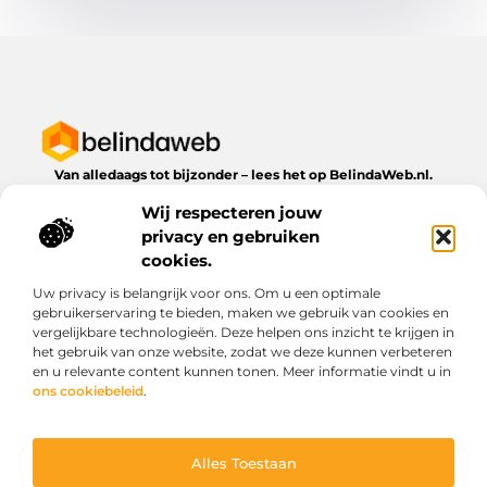
Van alledaags tot bijzonder – lees het op BelindaWeb.nl.
Ontdek inspirerende blogs en artikelen over alles wat het
Wij respecteren jouw
dagelijks leven te bieden heeft.
privacy en gebruiken
Bericht categorie
cookies.
Uw privacy is belangrijk voor ons. Om u een optimale
gebruikerservaring te bieden, maken we gebruik van cookies en
vergelijkbare technologieën. Deze helpen ons inzicht te krijgen in
Onze informatie
het gebruik van onze website, zodat we deze kunnen verbeteren
en u relevante content kunnen tonen. Meer informatie vindt u in
Kwaliteit backlinks kopen: wat je moet weten voordat je investeert
Geld verdienen via het internet: droom of werkbare realiteit?
ons cookiebeleid
.
Alles Toestaan
Website index
Cookiebeleid (EU)