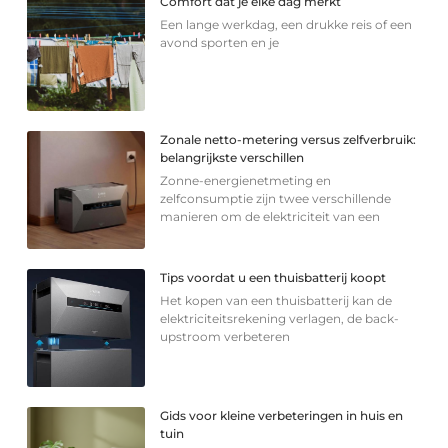
Comfort dat je elke dag merkt
Een lange werkdag, een drukke reis of een
avond sporten en je
Zonale netto-metering versus zelfverbruik:
belangrijkste verschillen
Zonne-energienetmeting en
zelfconsumptie zijn twee verschillende
manieren om de elektriciteit van een
Tips voordat u een thuisbatterij koopt
Het kopen van een thuisbatterij kan de
elektriciteitsrekening verlagen, de back-
upstroom verbeteren
Gids voor kleine verbeteringen in huis en
tuin