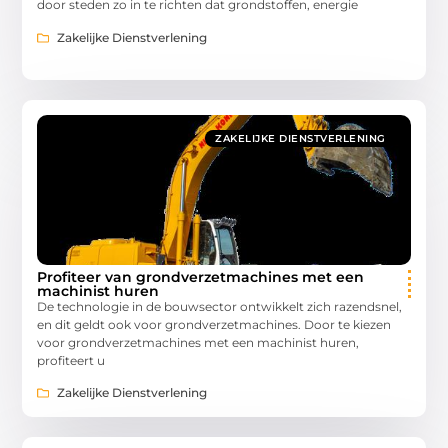
door steden zo in te richten dat grondstoffen, energie
Zakelijke Dienstverlening
ZAKELIJKE DIENSTVERLENING
Profiteer van grondverzetmachines met een
machinist huren
De technologie in de bouwsector ontwikkelt zich razendsnel,
en dit geldt ook voor grondverzetmachines. Door te kiezen
voor grondverzetmachines met een machinist huren,
profiteert u
Zakelijke Dienstverlening