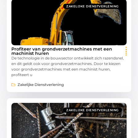
ZAKELIJKE DIENSTVERLENING
Profiteer van grondverzetmachines met een
machinist huren
De technologie in de bouwsector ontwikkelt zich razendsnel,
en dit geldt ook voor grondverzetmachines. Door te kiezen
voor grondverzetmachines met een machinist huren,
profiteert u
Zakelijke Dienstverlening
ZAKELIJKE DIENSTVERLENING