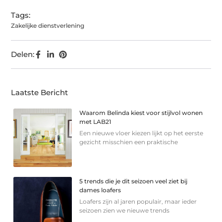
Tags:
Zakelijke dienstverlening
Delen:
Laatste Bericht
Waarom Belinda kiest voor stijlvol wonen
met LAB21
Een nieuwe vloer kiezen lijkt op het eerste
gezicht misschien een praktische
5 trends die je dit seizoen veel ziet bij
dames loafers
Loafers zijn al jaren populair, maar ieder
seizoen zien we nieuwe trends