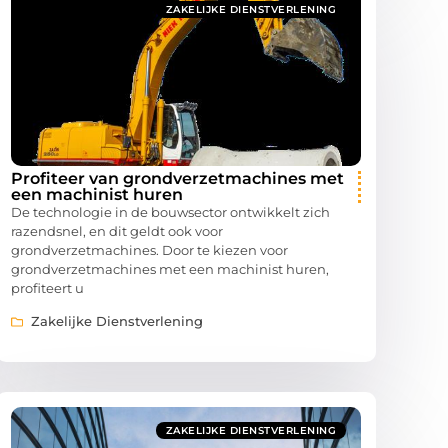
ZAKELIJKE DIENSTVERLENING
Profiteer van grondverzetmachines met
een machinist huren
De technologie in de bouwsector ontwikkelt zich
razendsnel, en dit geldt ook voor
grondverzetmachines. Door te kiezen voor
grondverzetmachines met een machinist huren,
profiteert u
Zakelijke Dienstverlening
ZAKELIJKE DIENSTVERLENING