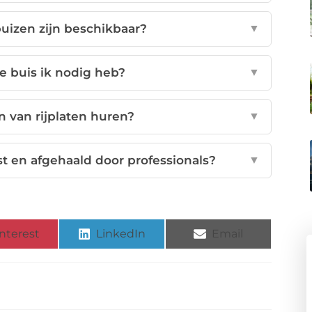
uizen zijn beschikbaar?
▼
e buis ik nodig heb?
▼
n van rijplaten huren?
▼
t en afgehaald door professionals?
▼
nterest
LinkedIn
Email