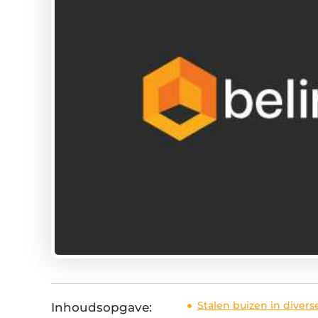
Stalen buizen in divers
Inhoudsopgave: