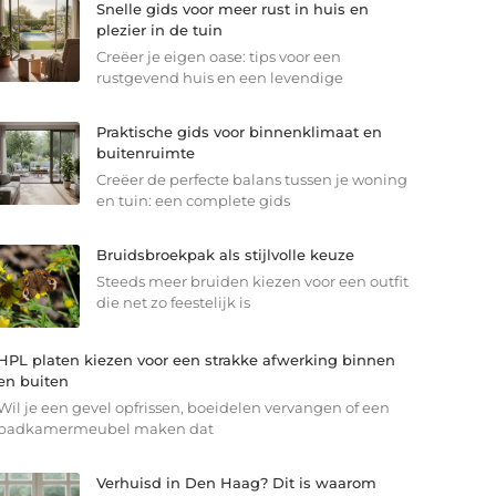
Snelle gids voor meer rust in huis en
plezier in de tuin
Creëer je eigen oase: tips voor een
rustgevend huis en een levendige
Praktische gids voor binnenklimaat en
buitenruimte
Creëer de perfecte balans tussen je woning
en tuin: een complete gids
Bruidsbroekpak als stijlvolle keuze
Steeds meer bruiden kiezen voor een outfit
die net zo feestelijk is
HPL platen kiezen voor een strakke afwerking binnen
en buiten
Wil je een gevel opfrissen, boeidelen vervangen of een
badkamermeubel maken dat
Verhuisd in Den Haag? Dit is waarom