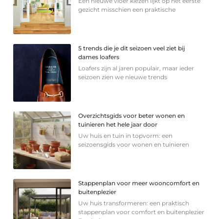
Een nieuwe vloer kiezen lijkt op het eerste
gezicht misschien een praktische
5 trends die je dit seizoen veel ziet bij
dames loafers
Loafers zijn al jaren populair, maar ieder
seizoen zien we nieuwe trends
Overzichtsgids voor beter wonen en
tuinieren het hele jaar door
Uw huis en tuin in topvorm: een
seizoensgids voor wonen en tuinieren
Stappenplan voor meer wooncomfort en
buitenplezier
Uw huis transformeren: een praktisch
stappenplan voor comfort en buitenplezier