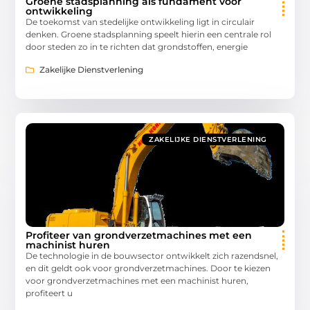
Groene stadsplanning als fundament voor
ontwikkeling
De toekomst van stedelijke ontwikkeling ligt in circulair
denken. Groene stadsplanning speelt hierin een centrale rol
door steden zo in te richten dat grondstoffen, energie
Zakelijke Dienstverlening
ZAKELIJKE DIENSTVERLENING
Profiteer van grondverzetmachines met een
machinist huren
De technologie in de bouwsector ontwikkelt zich razendsnel,
en dit geldt ook voor grondverzetmachines. Door te kiezen
voor grondverzetmachines met een machinist huren,
profiteert u