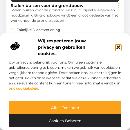
Stalen buizen voor de grondbouw
Stalen buizen voor de grondbouw zijn in vrijwel alle gevallen
noodzakelijk. Bij grondbouw vindt een groot gedeelte van het
werk onder de grond plaats en
Zakelijke Dienstverlening
Wij respecteren jouw
privacy en gebruiken
cookies.
Uw privacy is belangrijk voor ons. Om u een optimale
ZAKELIJKE DIENSTVERLENING
gebruikerservaring te bieden, maken we gebruik van cookies en
vergelijkbare technologieën. Deze helpen ons inzicht te krijgen in
het gebruik van onze website, zodat we deze kunnen verbeteren
en u relevante content kunnen tonen. Meer informatie vindt u in
ons cookiebeleid
.
Een hoogwerker voor verschillende
werkhoogtes kopen
Alles Toestaan
Als u voor uw werkzaamheden op zoek bent naar een
hoogwerker, kan Kwak Hoogwerkers u zeker verder helpen.
Cookies Beheren
Dit bedrijf levert hoogwerkers van de Duitse