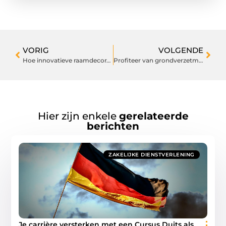
VORIG
VOLGENDE
Hoe innovatieve raamdecoratie het interieurdesign transformeert
Profiteer van grondverzetmachines met een machinist huren
Hier zijn enkele
gerelateerde
berichten
ZAKELIJKE DIENSTVERLENING
Je carrière versterken met een Cursus Duits als