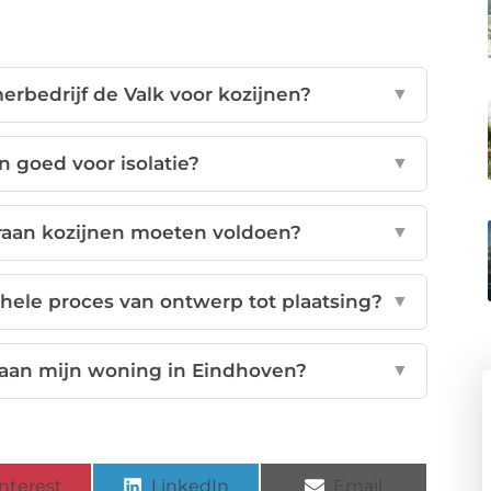
rbedrijf de Valk voor kozijnen?
▼
n goed voor isolatie?
▼
raan kozijnen moeten voldoen?
▼
hele proces van ontwerp tot plaatsing?
▼
 aan mijn woning in Eindhoven?
▼
nterest
LinkedIn
Email