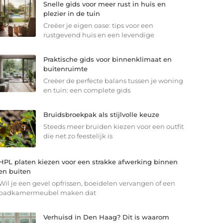
Snelle gids voor meer rust in huis en
plezier in de tuin
Creëer je eigen oase: tips voor een
rustgevend huis en een levendige
Praktische gids voor binnenklimaat en
buitenruimte
Creëer de perfecte balans tussen je woning
en tuin: een complete gids
Bruidsbroekpak als stijlvolle keuze
Steeds meer bruiden kiezen voor een outfit
die net zo feestelijk is
HPL platen kiezen voor een strakke afwerking binnen
en buiten
Wil je een gevel opfrissen, boeidelen vervangen of een
badkamermeubel maken dat
Verhuisd in Den Haag? Dit is waarom