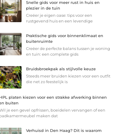
Snelle gids voor meer rust in huis en
plezier in de tuin
Creëer je eigen oase: tips voor een
rustgevend huis en een levendige
Praktische gids voor binnenklimaat en
buitenruimte
Creëer de perfecte balans tussen je woning
en tuin: een complete gids
Bruidsbroekpak als stijlvolle keuze
Steeds meer bruiden kiezen voor een outfit
die net zo feestelijk is
HPL platen kiezen voor een strakke afwerking binnen
en buiten
Wil je een gevel opfrissen, boeidelen vervangen of een
badkamermeubel maken dat
Verhuisd in Den Haag? Dit is waarom