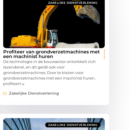
ZAKELIJKE DIENSTVERLENING
Profiteer van grondverzetmachines met
een machinist huren
De technologie in de bouwsector ontwikkelt zich
razendsnel, en dit geldt ook voor
grondverzetmachines. Door te kiezen voor
grondverzetmachines met een machinist huren,
profiteert u
Zakelijke Dienstverlening
ZAKELIJKE DIENSTVERLENING