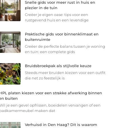
Snelle gids voor meer rust in huis en
plezier in de tuin
Creëer je eigen oase: tips voor een
rustgevend huis en een levendige
Praktische gids voor binnenklimaat en
buitenruimte
Creëer de perfecte balans tussen je woning
en tuin: een complete gids
Bruidsbroekpak als stijlvolle keuze
Steeds meer bruiden kiezen voor een outfit
die net zo feestelijk is
HPL platen kiezen voor een strakke afwerking binnen
en buiten
Wil je een gevel opfrissen, boeidelen vervangen of een
badkamermeubel maken dat
Verhuisd in Den Haag? Dit is waarom