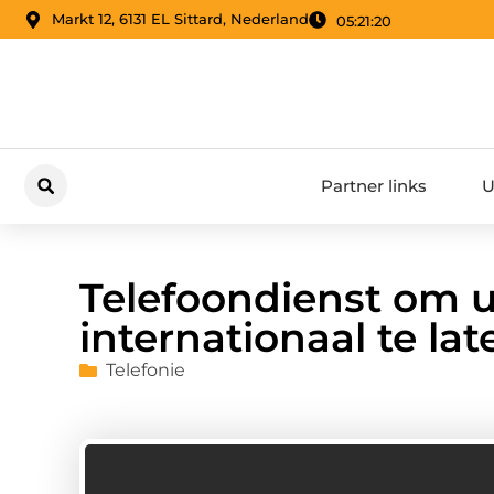
Markt 12, 6131 EL Sittard, Nederland
05:21:20
Partner links
U
Telefoondienst om u
internationaal te la
Telefonie