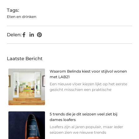
Tags:
Eten en drinken
Delen:
Laatste Bericht
Waarom Belinda kiest voor stijlvol wonen
met LAB21
Een nieuwe vloer kiezen lijkt op het eerste
gezicht misschien een praktische
5 trends die je dit seizoen veel ziet bij
dames loafers
Loafers zijn al jaren populair, maar ieder
seizoen zien we nieuwe trends