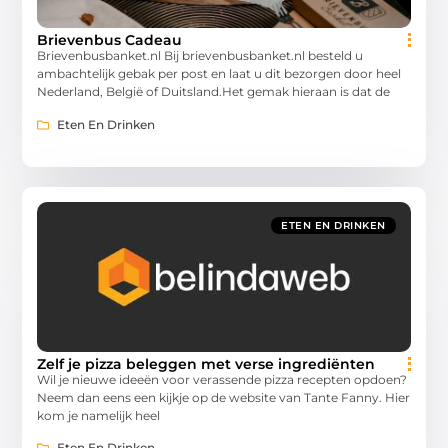
Brievenbus Cadeau
Brievenbusbanket.nl Bij brievenbusbanket.nl besteld u
ambachtelijk gebak per post en laat u dit bezorgen door heel
Nederland, België of Duitsland.Het gemak hieraan is dat de
Eten En Drinken
ETEN EN DRINKEN
Zelf je pizza beleggen met verse ingrediënten
Wil je nieuwe ideeën voor verassende pizza recepten opdoen?
Neem dan eens een kijkje op de website van Tante Fanny. Hier
kom je namelijk heel
Eten En Drinken