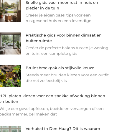
Snelle gids voor meer rust in huis en
plezier in de tuin
Creëer je eigen oase: tips voor een
rustgevend huis en een levendige
Praktische gids voor binnenklimaat en
buitenruimte
Creëer de perfecte balans tussen je woning
en tuin: een complete gids
Bruidsbroekpak als stijlvolle keuze
Steeds meer bruiden kiezen voor een outfit
die net zo feestelijk is
HPL platen kiezen voor een strakke afwerking binnen
en buiten
Wil je een gevel opfrissen, boeidelen vervangen of een
badkamermeubel maken dat
Verhuisd in Den Haag? Dit is waarom