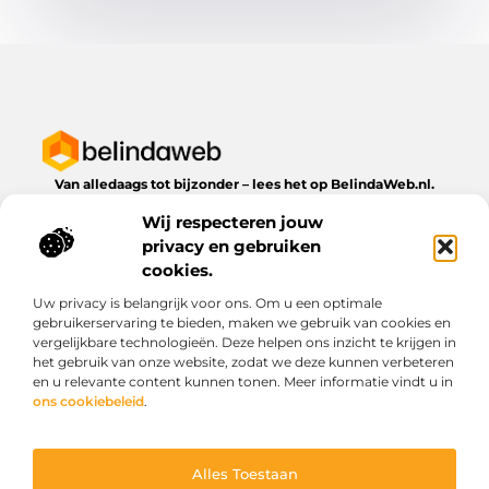
Van alledaags tot bijzonder – lees het op BelindaWeb.nl.
Ontdek inspirerende blogs en artikelen over alles wat het
Wij respecteren jouw
dagelijks leven te bieden heeft.
privacy en gebruiken
Bericht categorie
cookies.
Uw privacy is belangrijk voor ons. Om u een optimale
gebruikerservaring te bieden, maken we gebruik van cookies en
vergelijkbare technologieën. Deze helpen ons inzicht te krijgen in
Onze informatie
het gebruik van onze website, zodat we deze kunnen verbeteren
en u relevante content kunnen tonen. Meer informatie vindt u in
Kwaliteit backlinks kopen: wat je moet weten voordat je investeert
Geld verdienen via het internet: droom of werkbare realiteit?
ons cookiebeleid
.
Alles Toestaan
Website index
Cookiebeleid (EU)