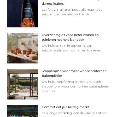
dames loafers
Loafers zijn al jaren populair, maar ieder
seizoen zien we nieuwe trends
Overzichtsgids voor beter wonen en
tuinieren het hele jaar door
Uw huis en tuin in topvorm: een
seizoensgids voor wonen en tuinieren
Stappenplan voor meer wooncomfort en
buitenplezier
Uw huis transformeren: een praktisch
stappenplan voor comfort en buitenplezier
Een huis
Comfort dat je elke dag merkt
Een lange werkdag, een drukke reis of een