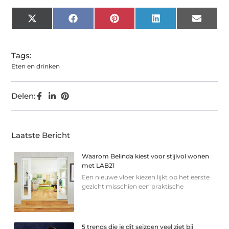
X
Facebook
Pinterest
LinkedIn
Email
(Twitter)
Tags:
Eten en drinken
Delen:
Laatste Bericht
Waarom Belinda kiest voor stijlvol wonen
met LAB21
Een nieuwe vloer kiezen lijkt op het eerste
gezicht misschien een praktische
5 trends die je dit seizoen veel ziet bij