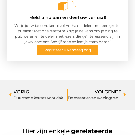
Meld u nu aan en deel uw verhaal!
Wil je jouw ideeën, kennis of verhalen delen met een groter
publiek? Met ons platform krijg je de kans om je blog te
publiceren en te delen met lezers die geïnteresseerd zijn in
jouw content. Schrijf mee en laat je stem horen!
Registreer u vandaag nog
VORIG
VOLGENDE
Duurzame keuzes voor dak en gevel: waarom vezelcement en gevelplaten het overwegen waard zijn
De essentie van woningtransacties: wat je moet weten
Hier zijn enkele
gerelateerde