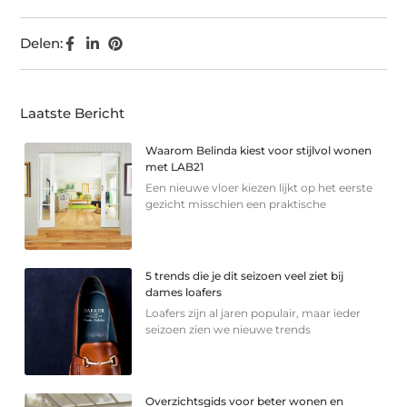
Delen:
Laatste Bericht
Waarom Belinda kiest voor stijlvol wonen
met LAB21
Een nieuwe vloer kiezen lijkt op het eerste
gezicht misschien een praktische
5 trends die je dit seizoen veel ziet bij
dames loafers
Loafers zijn al jaren populair, maar ieder
seizoen zien we nieuwe trends
Overzichtsgids voor beter wonen en