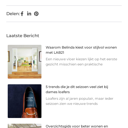
Delen:
Laatste Bericht
Waarom Belinda kiest voor stijlvol wonen
met LAB21
Een nieuwe vloer kiezen lijkt op het eerste
gezicht misschien een praktische
5 trends die je dit seizoen veel ziet bij
dames loafers
Loafers zijn al jaren populair, maar ieder
seizoen zien we nieuwe trends
Overzichtsgids voor beter wonen en