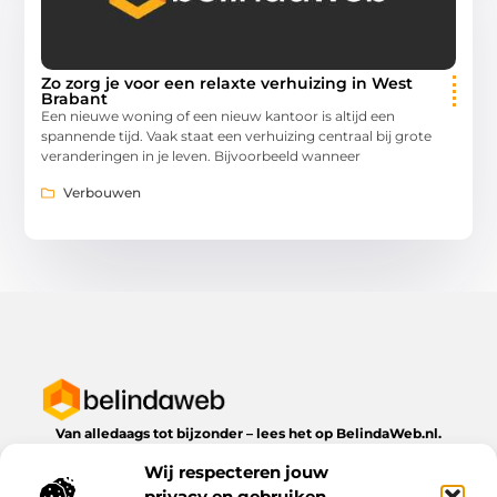
Zo zorg je voor een relaxte verhuizing in West
Brabant
Een nieuwe woning of een nieuw kantoor is altijd een
spannende tijd. Vaak staat een verhuizing centraal bij grote
veranderingen in je leven. Bijvoorbeeld wanneer
Verbouwen
Van alledaags tot bijzonder – lees het op BelindaWeb.nl.
Ontdek inspirerende blogs en artikelen over alles wat het
Wij respecteren jouw
dagelijks leven te bieden heeft.
privacy en gebruiken