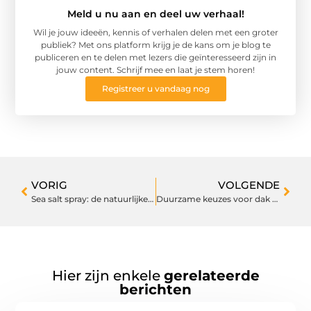
Meld u nu aan en deel uw verhaal!
Wil je jouw ideeën, kennis of verhalen delen met een groter
publiek? Met ons platform krijg je de kans om je blog te
publiceren en te delen met lezers die geïnteresseerd zijn in
jouw content. Schrijf mee en laat je stem horen!
Registreer u vandaag nog
VORIG
VOLGENDE
Sea salt spray: de natuurlijke weg naar beachy waves
Duurzame keuzes voor dak en gevel: waarom vezelcement en gevelplaten het overwegen waard zijn
Hier zijn enkele
gerelateerde
berichten