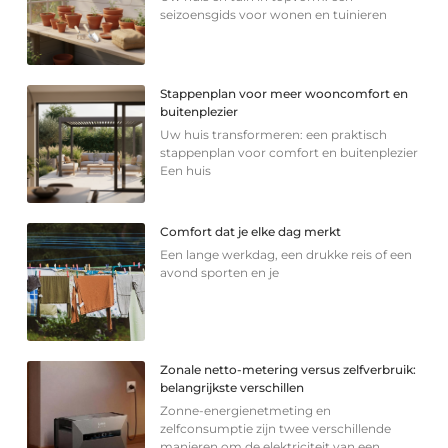
seizoensgids voor wonen en tuinieren
Stappenplan voor meer wooncomfort en
buitenplezier
Uw huis transformeren: een praktisch
stappenplan voor comfort en buitenplezier
Een huis
Comfort dat je elke dag merkt
Een lange werkdag, een drukke reis of een
avond sporten en je
Zonale netto-metering versus zelfverbruik:
belangrijkste verschillen
Zonne-energienetmeting en
zelfconsumptie zijn twee verschillende
manieren om de elektriciteit van een