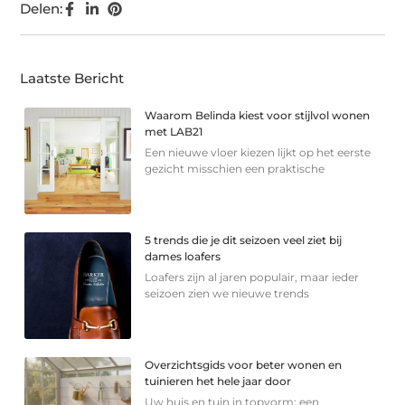
Delen:
Laatste Bericht
Waarom Belinda kiest voor stijlvol wonen
met LAB21
Een nieuwe vloer kiezen lijkt op het eerste
gezicht misschien een praktische
5 trends die je dit seizoen veel ziet bij
dames loafers
Loafers zijn al jaren populair, maar ieder
seizoen zien we nieuwe trends
Overzichtsgids voor beter wonen en
tuinieren het hele jaar door
Uw huis en tuin in topvorm: een