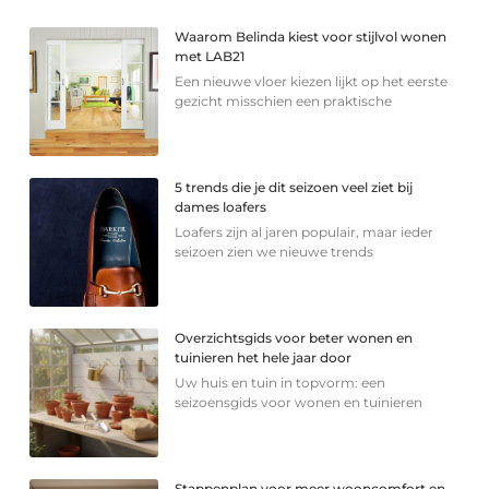
Waarom Belinda kiest voor stijlvol wonen
met LAB21
Een nieuwe vloer kiezen lijkt op het eerste
gezicht misschien een praktische
5 trends die je dit seizoen veel ziet bij
dames loafers
Loafers zijn al jaren populair, maar ieder
seizoen zien we nieuwe trends
Overzichtsgids voor beter wonen en
tuinieren het hele jaar door
Uw huis en tuin in topvorm: een
seizoensgids voor wonen en tuinieren
Stappenplan voor meer wooncomfort en