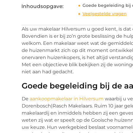
Goede begeleiding bij
Inhoudsopgave:
Veelgestelde vragen
Als uw makelaar Hilversum u goed kent, is da
Bovendien is er bij zo’n grote beslissing de h
welkom. Een makelaar weet wat de gemiddelde 
de huizenmarkt zich op dit moment ontwikkeld
onervaren huizenkopers, is het altijd verstan
Met een objectieve blik bekijken zij de wonin
niet aan had gedacht.
Goede begeleiding bij de a
De
aankoopmakelaar in Hilversum
waarbij u ve
Dorenbosch|Rasch Makelaars. Ruim 10 jaar ge
makelaardij en inmiddels hebben zij een gevest
weten zij wat er speelt op de Gooische huize
uw keuze. Hun werkgebied beslaat voornameli