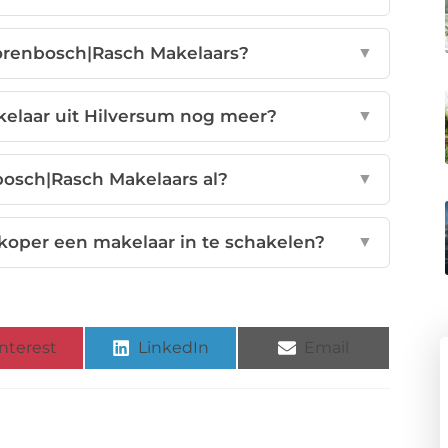
orenbosch|Rasch Makelaars?
▼
elaar uit Hilversum nog meer?
▼
osch|Rasch Makelaars al?
▼
 koper een makelaar in te schakelen?
▼
nterest
LinkedIn
Email