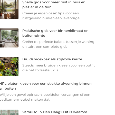
Snelle gids voor meer rust in huis en
plezier in de tuin
Creëer je eigen oase: tips voor een
rustgevend huis en een levendige
Praktische gids voor binnenklimaat en
buitenruimte
Creëer de perfecte balans tussen je woning
en tuin: een complete gids
Bruidsbroekpak als stijlvolle keuze
Steeds meer bruiden kiezen voor een outfit
die net zo feestelijk is
HPL platen kiezen voor een strakke afwerking binnen
en buiten
Wil je een gevel opfrissen, boeidelen vervangen of een
badkamermeubel maken dat
Verhuisd in Den Haag? Dit is waarom