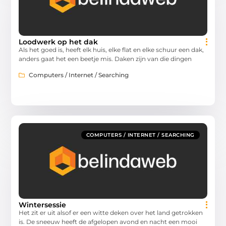
Loodwerk op het dak
Als het goed is, heeft elk huis, elke flat en elke schuur een dak,
anders gaat het een beetje mis. Daken zijn van die dingen
Computers / Internet / Searching
COMPUTERS / INTERNET / SEARCHING
Wintersessie
Het zit er uit alsof er een witte deken over het land getrokken
is. De sneeuw heeft de afgelopen avond en nacht een mooi