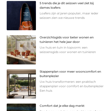
5 trends die je dit seizoen veel ziet bij
dames loafers
Loafers zijn al jaren populair, maar ieder
seizoen zien we nieuwe trends
Overzichtsgids voor beter wonen en
tuinieren het hele jaar door
Uw huis en tuin in topvorm: een
seizoensgids voor wonen en tuinieren
Stappenplan voor meer wooncomfort en
buitenplezier
Uw huis transformeren: een praktisch
stappenplan voor comfort en buitenplezier
Een huis
Comfort dat je elke dag merkt