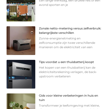
Een lange werkdag, een drukke reis of een
avond sporten en je
Zonale netto-metering versus zelfverbruik:
belangrijkste verschillen
Zonne-energienetmeting en
zelfconsumptie zijn twee verschillende
manieren om de elektriciteit van een
Tips voordat u een thuisbatterij koopt
Het kopen van een thuisbatterij kan de
elektriciteitsrekening verlagen, de back-
upstroom verbeteren
Gids voor kleine verbeteringen in huis en
tuin
Transformeer je leefomgeving met kleine,