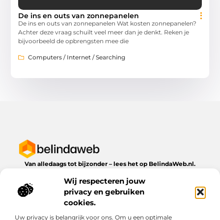
De ins en outs van zonnepanelen
De ins en outs van zonnepanelen Wat kosten zonnepanelen?
Achter deze vraag schuilt veel meer dan je denkt. Reken je
bijvoorbeeld de opbrengsten mee die
Computers / Internet / Searching
Van alledaags tot bijzonder – lees het op BelindaWeb.nl.
Ontdek inspirerende blogs en artikelen over alles wat het
Wij respecteren jouw
dagelijks leven te bieden heeft.
privacy en gebruiken
Bericht categorie
cookies.
Uw privacy is belangrijk voor ons. Om u een optimale