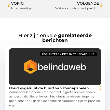
VORIG
VOLGENDE
Huis beveiligen
Wat voor instrument past het beste bij je persoonlijkheid?
Hier zijn enkele
gerelateerde
berichten
COMPUTERS / INTERNET / SEARCHING
Houd vogels uit de buurt van zonnepanelen
Zonnepanelen worden momenteel in grote hoeveelheden
aangeschaft. Niet enkel om het klimaatprobleem tegen te
gaan, maar ook gezien de financiële voordelen zijn de panelen
erg