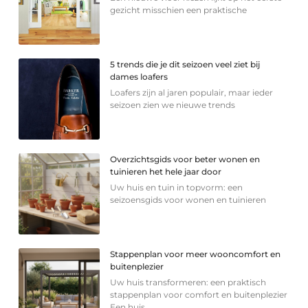
gezicht misschien een praktische
5 trends die je dit seizoen veel ziet bij
dames loafers
Loafers zijn al jaren populair, maar ieder
seizoen zien we nieuwe trends
Overzichtsgids voor beter wonen en
tuinieren het hele jaar door
Uw huis en tuin in topvorm: een
seizoensgids voor wonen en tuinieren
Stappenplan voor meer wooncomfort en
buitenplezier
Uw huis transformeren: een praktisch
stappenplan voor comfort en buitenplezier
Een huis