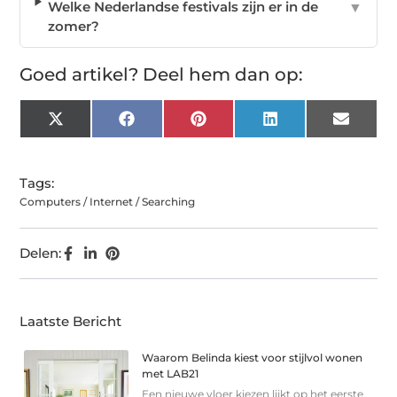
Welke Nederlandse festivals zijn er in de
▼
zomer?
Goed artikel? Deel hem dan op:
X
Facebook
Pinterest
LinkedIn
Email
(Twitter)
Tags:
Computers / Internet / Searching
Delen:
Laatste Bericht
Waarom Belinda kiest voor stijlvol wonen
met LAB21
Een nieuwe vloer kiezen lijkt op het eerste