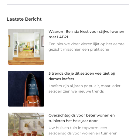
Laatste Bericht
Waarom Belinda kiest voor stijlvol wonen
met LAB21
Een nieuwe vloer kiezen lijkt op het eerste
gezicht misschien een praktische
5 trends die je dit seizoen veel ziet bij
dames loafers
Loafers zijn al jaren populair, maar ieder
seizoen zien we nieuwe trends
Overzichtsgids voor beter wonen en
tuinieren het hele jaar door
Uw huis en tuin in topvorm: een
seizoensgids voor wonen en tuinieren