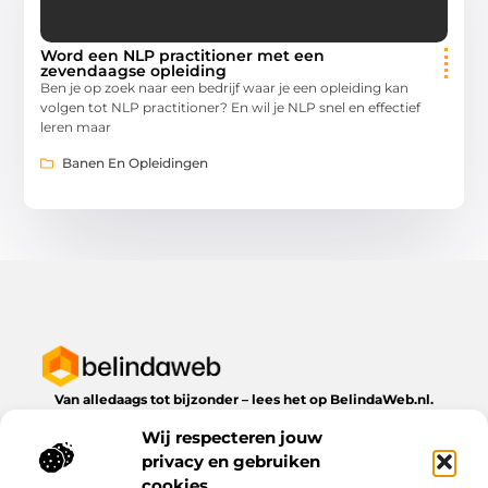
Word een NLP practitioner met een
zevendaagse opleiding
Ben je op zoek naar een bedrijf waar je een opleiding kan
volgen tot NLP practitioner? En wil je NLP snel en effectief
leren maar
Banen En Opleidingen
Van alledaags tot bijzonder – lees het op BelindaWeb.nl.
Ontdek inspirerende blogs en artikelen over alles wat het
Wij respecteren jouw
dagelijks leven te bieden heeft.
privacy en gebruiken
Bericht categorie
cookies.