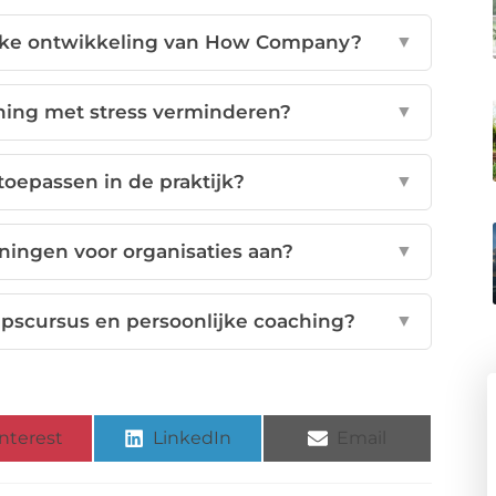
lijke ontwikkeling van How Company?
▼
hing met stress verminderen?
▼
toepassen in de praktijk?
▼
ingen voor organisaties aan?
▼
epscursus en persoonlijke coaching?
▼
nterest
LinkedIn
Email