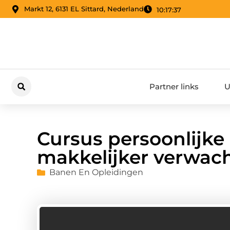
Markt 12, 6131 EL Sittard, Nederland
10:17:38
Partner links
U
Cursus persoonlijke
makkelijker verwach
Banen En Opleidingen