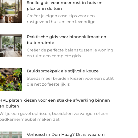
Snelle gids voor meer rust in huis en
plezier in de tuin
Creëer je eigen oase: tips voor een
rustgevend huis en een levendige
Praktische gids voor binnenklimaat en
buitenruimte
Creëer de perfecte balans tussen je woning
en tuin: een complete gids
Bruidsbroekpak als stijlvolle keuze
Steeds meer bruiden kiezen voor een outfit
die net zo feestelijk is
HPL platen kiezen voor een strakke afwerking binnen
en buiten
Wil je een gevel opfrissen, boeidelen vervangen of een
badkamermeubel maken dat
Verhuisd in Den Haag? Dit is waarom