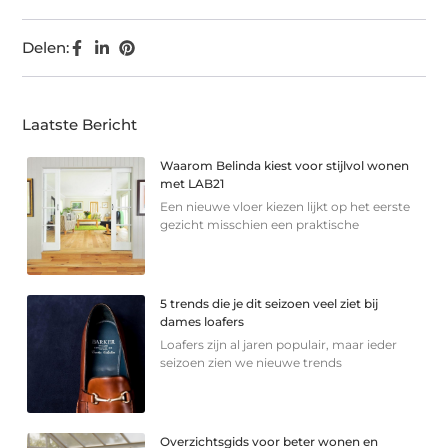
Delen:
Laatste Bericht
Waarom Belinda kiest voor stijlvol wonen
met LAB21
Een nieuwe vloer kiezen lijkt op het eerste
gezicht misschien een praktische
5 trends die je dit seizoen veel ziet bij
dames loafers
Loafers zijn al jaren populair, maar ieder
seizoen zien we nieuwe trends
Overzichtsgids voor beter wonen en