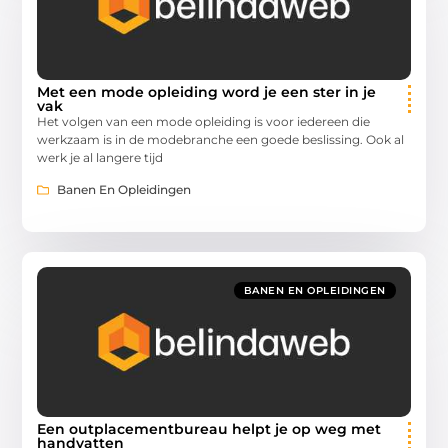
Met een mode opleiding word je een ster in je
vak
Het volgen van een mode opleiding is voor iedereen die
werkzaam is in de modebranche een goede beslissing. Ook al
werk je al langere tijd
Banen En Opleidingen
BANEN EN OPLEIDINGEN
Een outplacementbureau helpt je op weg met
handvatten