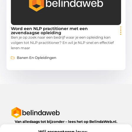
Word een NLP practitioner met een
zevendaagse opleiding
Ben je op zoek naar een bedrijf waar je een opleiding kan
volgen tot NLP practitioner? En wil je NLP snel en effectief
leren maar
Banen En Opleidingen
Van alledaags tot bijzonder – lees het op BelindaWeb.nl.
Ontdek inspirerende blogs en artikelen over alles wat het
Wij respecteren jouw