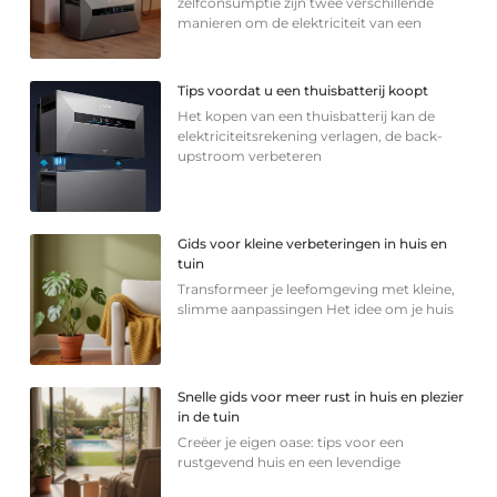
zelfconsumptie zijn twee verschillende
manieren om de elektriciteit van een
Tips voordat u een thuisbatterij koopt
Het kopen van een thuisbatterij kan de
elektriciteitsrekening verlagen, de back-
upstroom verbeteren
Gids voor kleine verbeteringen in huis en
tuin
Transformeer je leefomgeving met kleine,
slimme aanpassingen Het idee om je huis
Snelle gids voor meer rust in huis en plezier
in de tuin
Creëer je eigen oase: tips voor een
rustgevend huis en een levendige