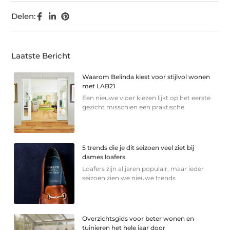
Delen:
Laatste Bericht
Waarom Belinda kiest voor stijlvol wonen
met LAB21
Een nieuwe vloer kiezen lijkt op het eerste
gezicht misschien een praktische
5 trends die je dit seizoen veel ziet bij
dames loafers
Loafers zijn al jaren populair, maar ieder
seizoen zien we nieuwe trends
Overzichtsgids voor beter wonen en
tuinieren het hele jaar door