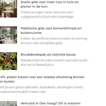
Snelle gids voor meer rust in huis en
plezier in de tuin
Creëer je eigen oase: tips voor een
rustgevend huis en een levendige
Praktische gids voor binnenklimaat en
buitenruimte
Creëer de perfecte balans tussen je woning
en tuin: een complete gids
Bruidsbroekpak als stijlvolle keuze
Steeds meer bruiden kiezen voor een outfit
die net zo feestelijk is
HPL platen kiezen voor een strakke afwerking binnen
en buiten
Wil je een gevel opfrissen, boeidelen vervangen of een
badkamermeubel maken dat
Verhuisd in Den Haag? Dit is waarom