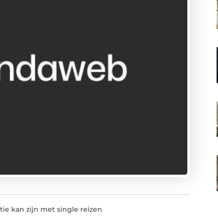
ie kan zijn met single reizen