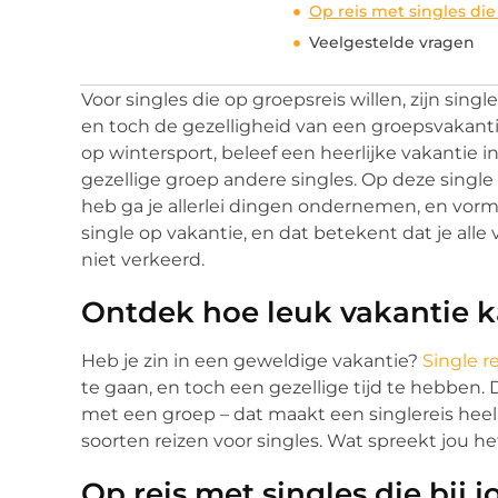
Op reis met singles die
Veelgestelde vragen
Voor singles die op groepsreis willen, zijn sing
en toch de gezelligheid van een groepsvakantie
op wintersport, beleef een heerlijke vakantie 
gezellige groep andere singles. Op deze singl
heb ga je allerlei dingen ondernemen, en vorm j
single op vakantie, en dat betekent dat je alle v
niet verkeerd.
Ontdek hoe leuk vakantie ka
Heb je zin in een geweldige vakantie?
Single r
te gaan, en toch een gezellige tijd te hebben. 
met een groep – dat maakt een singlereis heel a
soorten reizen voor singles. Wat spreekt jou h
Op reis met singles die bij 