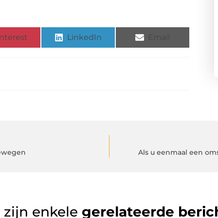
nterest
LinkedIn
Email
bewegen
Als u eenmaal een om
 zijn enkele
gerelateerde beric