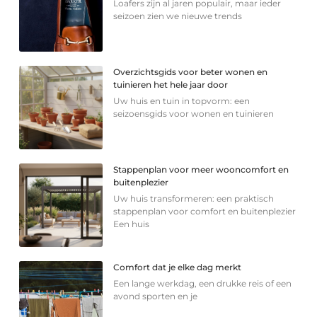
Loafers zijn al jaren populair, maar ieder
seizoen zien we nieuwe trends
Overzichtsgids voor beter wonen en
tuinieren het hele jaar door
Uw huis en tuin in topvorm: een
seizoensgids voor wonen en tuinieren
Stappenplan voor meer wooncomfort en
buitenplezier
Uw huis transformeren: een praktisch
stappenplan voor comfort en buitenplezier
Een huis
Comfort dat je elke dag merkt
Een lange werkdag, een drukke reis of een
avond sporten en je