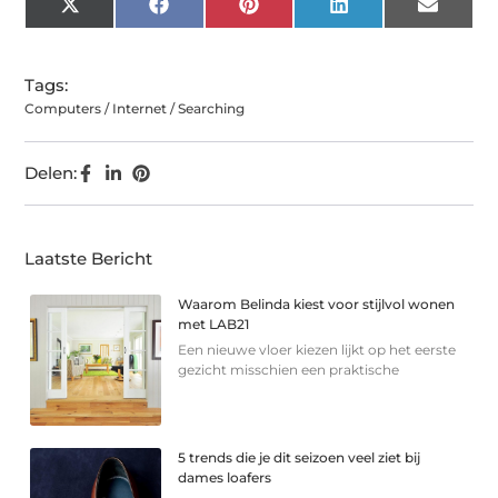
X
Facebook
Pinterest
LinkedIn
Email
(Twitter)
Tags:
Computers / Internet / Searching
Delen:
Laatste Bericht
Waarom Belinda kiest voor stijlvol wonen
met LAB21
Een nieuwe vloer kiezen lijkt op het eerste
gezicht misschien een praktische
5 trends die je dit seizoen veel ziet bij
dames loafers