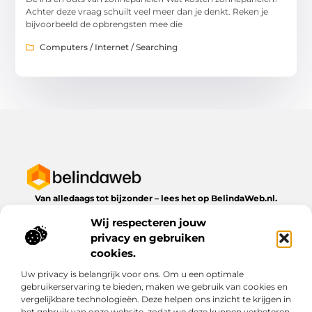
Achter deze vraag schuilt veel meer dan je denkt. Reken je
bijvoorbeeld de opbrengsten mee die
Computers / Internet / Searching
Van alledaags tot bijzonder – lees het op BelindaWeb.nl.
Ontdek inspirerende blogs en artikelen over alles wat het
Wij respecteren jouw
dagelijks leven te bieden heeft.
privacy en gebruiken
Bericht categorie
cookies.
Uw privacy is belangrijk voor ons. Om u een optimale
gebruikerservaring te bieden, maken we gebruik van cookies en
vergelijkbare technologieën. Deze helpen ons inzicht te krijgen in
Onze informatie
het gebruik van onze website, zodat we deze kunnen verbeteren