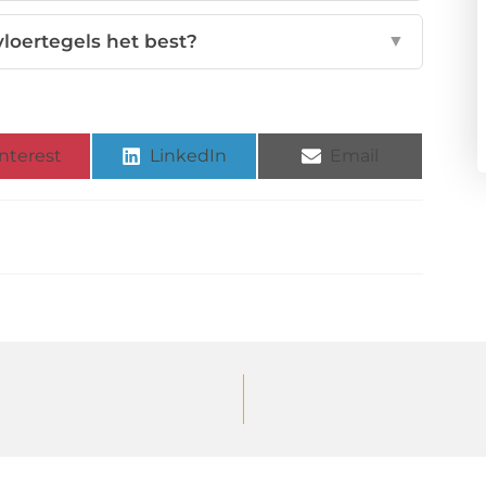
loertegels het best?
▼
nterest
LinkedIn
Email