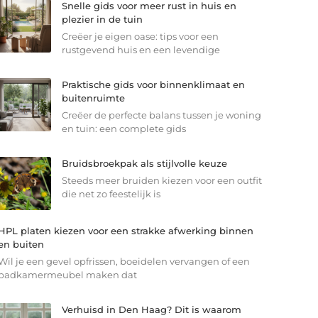
Snelle gids voor meer rust in huis en
plezier in de tuin
Creëer je eigen oase: tips voor een
rustgevend huis en een levendige
Praktische gids voor binnenklimaat en
buitenruimte
Creëer de perfecte balans tussen je woning
en tuin: een complete gids
Bruidsbroekpak als stijlvolle keuze
Steeds meer bruiden kiezen voor een outfit
die net zo feestelijk is
HPL platen kiezen voor een strakke afwerking binnen
en buiten
Wil je een gevel opfrissen, boeidelen vervangen of een
badkamermeubel maken dat
Verhuisd in Den Haag? Dit is waarom