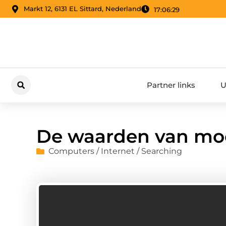
Markt 12, 6131 EL Sittard, Nederland
17:06:29
Partner links
U
De waarden van moo
Computers / Internet / Searching