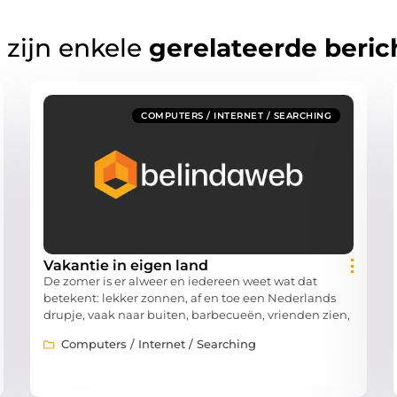
 zijn enkele
gerelateerde beric
COMPUTERS / INTERNET / SEARCHING
Vakantie in eigen land
De zomer is er alweer en iedereen weet wat dat
betekent: lekker zonnen, af en toe een Nederlands
drupje, vaak naar buiten, barbecueën, vrienden zien,
Computers / Internet / Searching